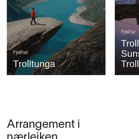
Fjelltur
Trol
Suns
Fjelltur
Trolltunga
Trol
Arrangement i
nærleiken