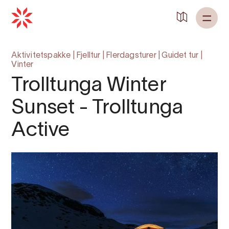
Aktivitetspakke
|
Fjelltur
|
Flerdagsturer
|
Guidet tur
|
Vinter
Trolltunga Winter
Sunset - Trolltunga
Active