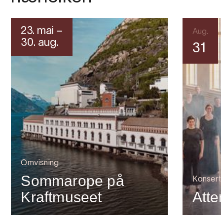
23. mai –
Aug.
30. aug.
31
Omvisning
Sommarope på
Konsert
Kraftmuseet
Atte