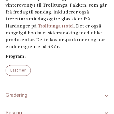
vintereventyr til Trolltunga. Pakken, som går
frå fredag til søndag, inkluderer også
trerettars middag og tre glas sider frå
Trolltunga Hotel
Hardanger på
. Det er også
mogelg å booka ei sidersmaking med ulike
produsentar. Dette kostar 400 kroner og har
ei aldersgrense på 18 år.
Program:
Torsdag: Ankomst. Overnatting er ikkje
Last meir
inkludert i pakken, men det er mogleg å
Trolltunga Hotel
booka hjå partnarhotellet
.
Odda og området rundt Trolltunga har også
overnattingsstader
ei rekke andre
tilgjengeleg
Gradering
for booking.
Fredag: Guida overnattingstur til Trolltunga.
Sesong