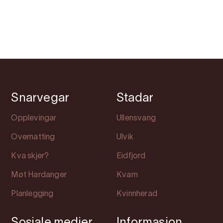
Snarvegar
Stadar
Opplevingar
Ullensvang
Overnatting
Ulvik
Kva skjer?
Eidfjord
Møt Hardanger
Kvam
Planlegging
Kvinnherad