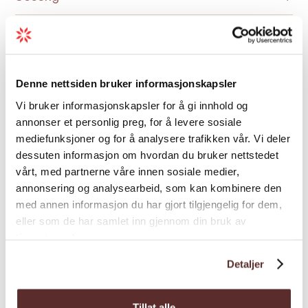
Ein får utdelt truger og stavar til turen. Sjølve
overnattinga skjer i ein gjennomsiktig dome
med komfortable fasilitetar.
Laurdag: Guida tur tilbake frå Trolltunga. På
Denne nettsiden bruker informasjonskapsler
kvelden er det servering av trerettars middag
Vi bruker informasjonskapsler for å gi innhold og
Kart
og tre glas lokalprodusert sider frå
annonser et personlig preg, for å levere sosiale
Hardanger på Trolltunga Hotel.
mediefunksjoner og for å analysere trafikken vår. Vi deler
Pakken som kostar 5.100 kroner, er tilgjengeleg
dessuten informasjon om hvordan du bruker nettstedet
i tidsrommet 12.03 – 30.04 og inkluderer
vårt, med partnerne våre innen sosiale medier,
annonsering og analysearbeid, som kan kombinere den
fylgjande:
med annen informasjon du har gjort tilgjengelig for dem,
* Truger og stavar
eller som de har samlet inn gjennom din bruk av
tjenestene deres.
* Overnatting i dome frå fredag til laurdag
Detaljer
* Middag og frukost i domen
* Middag og tre glas sider frå Hardanger på
Tillat alle