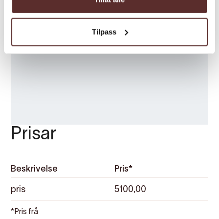
Trolltunga Hotel
* Guide
Tilpass
Pakken har ei aldersgrense på 15 år, men
passar best for personar i aldersgruppa 25 –
45 utan kneskadar og/eller andre skadar. For
Trolltunga Active sine
meir informasjon, sjå
heimesider.
Prisar
Beskrivelse
Pris*
pris
5100,00
*Pris frå