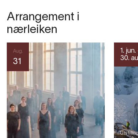
Arrangement i
nærleiken
1. jun.
Aug.
30. au
31
Utstillin