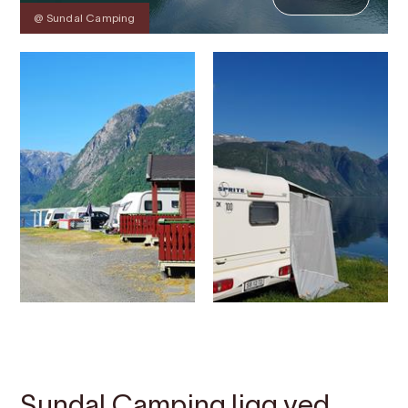
@ Sundal Camping
Kontakt
Bilete
Om
Kart
Sundal Camping ligg ved