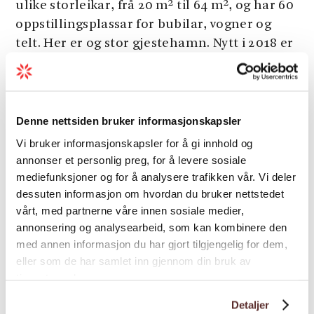
ulike storleikar, frå 20 m² til 64 m², og har 60
oppstillingsplassar for bubilar, vogner og
telt. Her er og stor gjestehamn. Nytt i 2018 er
ein oppstillingsplass for bubilar i nærleiken
av sjølve campingplassen. På campingplassen
er det tre sanitærhus, kiosk, fellesrom,
grillplass, leikeplass og badeplass.
Denne nettsiden bruker informasjonskapsler
Vi bruker informasjonskapsler for å gi innhold og
Sundal Camping er eit godt utgangspunkt
annonser et personlig preg, for å levere sosiale
for både fjord- og fjellopplevingar. Bur du
mediefunksjoner og for å analysere trafikken vår. Vi deler
her er det gå avstand til Bondhusdalen og
dessuten informasjon om hvordan du bruker nettstedet
Bondhusbreen. Kano, båtar og motorar kan
vårt, med partnerne våre innen sosiale medier,
leigast. Gode fiskemoglegheiter i sjø og elv.
annonsering og analysearbeid, som kan kombinere den
Gjestar kan og besøke eit gardsbruk med kyr,
med annen informasjon du har gjort tilgjengelig for dem,
sauer og eige gardsmuseum.
eller som de har samlet inn gjennom din bruk av
tjenestene deres.
Detaljer