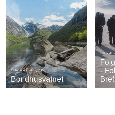
Brevand
Folg
- Fo
Andre attraksjoner
Bondhusvatnet
Bref