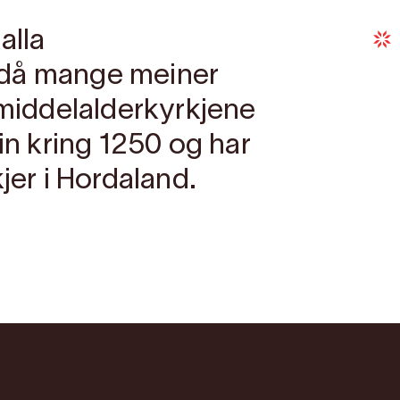
alla
 då mange meiner
 middelalderkyrkjene
ein kring 1250 og har
jer i Hordaland.