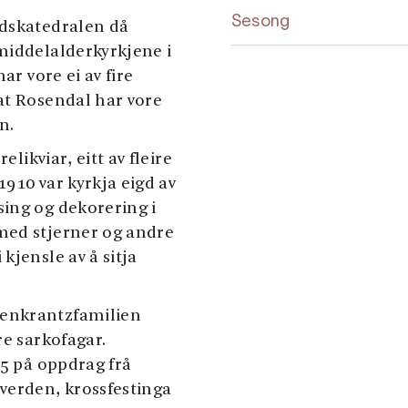
Sesong
adskatedralen då
middelalderkyrkjene i
ar vore ei av fire
at Rosendal har vore
n.
elikviar, eitt av fleire
1910 var kyrkja eigd av
ing og dekorering i
med stjerner og andre
kjensle av å sitja
senkrantzfamilien
re sarkofagar.
05 på oppdrag frå
verden, krossfestinga