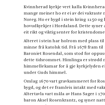
Kvinnherad kyrkje vert kalla Kvinnher
mange meiner ho er ei av dei vakraste 
Noreg. Ho er bygd i stein kring 1250 og h
hovudkyrkjer i Hordaland. Dette syner 
eit rikt og viktig senter for kristendome
Alteret i stein har holrom med plass til r
minne frå katolsk tid. Frå 1678 fram til 
Baroniet Rosendal, som stod for oppuss
dette tidsrommet. Himlinga er strødd 
himmellekamar for å gje kyrkjelyden ei 
under Guds himmel.
Omlag 1670 vart gravkammeret for Ro
bygd, og det er framleis intakt med vak
Altertavla vart måla av Hans Sager i 17
baron Aksel Rosenkrantz, og syner natt