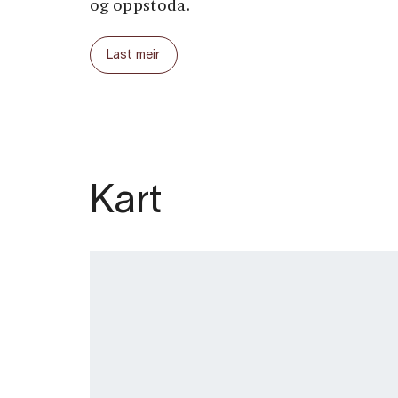
og oppstoda.
Kyrkja er open for omvising i høgseson
Last meir
enkeltpersonar, elles for grupper etter 
Kart