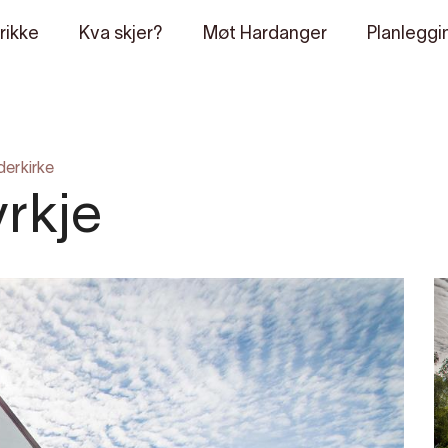
rikke
Kva skjer?
Møt Hardanger
Planleggi
derkirke
rkje