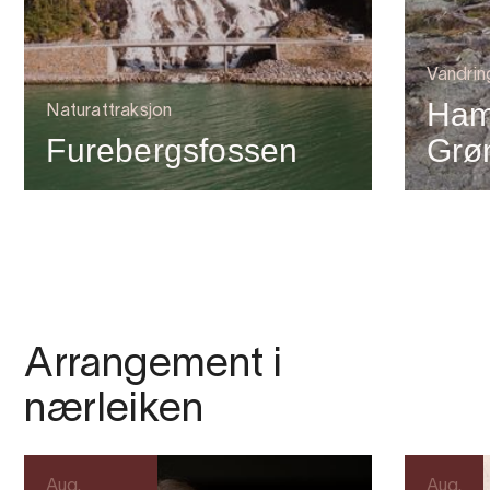
Vandrin
Ham
Naturattraksjon
Furebergsfossen
Grø
Arrangement i
nærleiken
Aug.
Aug.