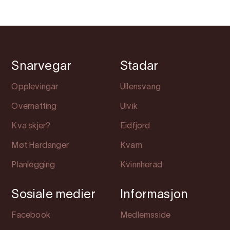
Snarvegar
Stadar
Opplevingar
Ullensvang
Overnatting
Ulvik
Kva skjer?
Eidfjord
Møt Hardanger
Kvam
Planlegging
Kvinnherad
Sosiale medier
Informasjon
Facebook
Medlemsside