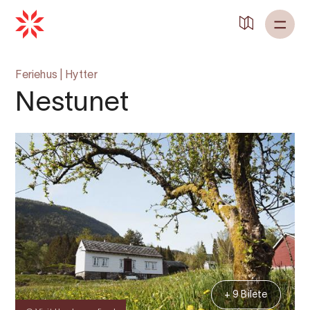
Feriehus
|
Hytter
Nestunet
+ 9 Bilete