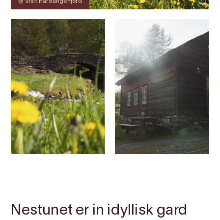
@ Visit Hardangerfjord
Kontakt
Bilete
Om
Kart
Nestunet er in idyllisk gard