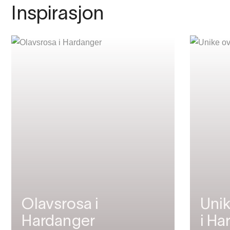
Inspirasjon
Olavsrosa i
Unik
Hardanger
i Ha