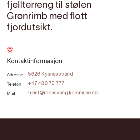
fjellterreng til stølen
Grønrimb med flott
fjordutsikt.
Kontaktinformasjon
Adresse
5626 Kysnesstrand
Telefon
+47 480 70 777
Mail
turist@ullensvang.kommune.no