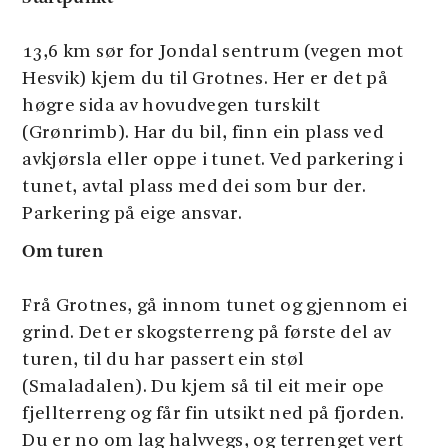
13,6 km sør for Jondal sentrum (vegen mot
Hesvik) kjem du til Grotnes. Her er det på
høgre sida av hovudvegen turskilt
(Grønrimb). Har du bil, finn ein plass ved
avkjørsla eller oppe i tunet. Ved parkering i
tunet, avtal plass med dei som bur der.
Parkering på eige ansvar.
Om turen
Frå Grotnes, gå innom tunet og gjennom ei
grind. Det er skogsterreng på første del av
turen, til du har passert ein støl
(Smaladalen). Du kjem så til eit meir ope
fjellterreng og får fin utsikt ned på fjorden.
Du er no om lag halvvegs, og terrenget vert