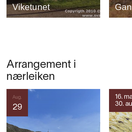
Viketunet
Gan
Arrangement i
nærleiken
16. ma
Aug.
30. au
29