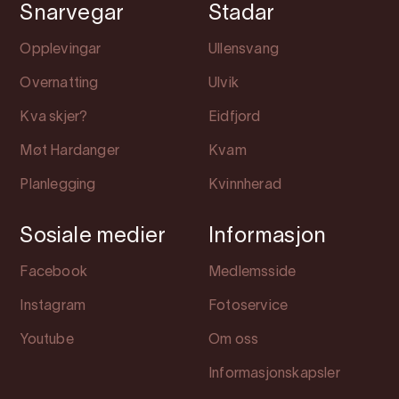
Snarvegar
Stadar
Opplevingar
Ullensvang
Overnatting
Ulvik
Kva skjer?
Eidfjord
Møt Hardanger
Kvam
Planlegging
Kvinnherad
Sosiale medier
Informasjon
Facebook
Medlemsside
Instagram
Fotoservice
Youtube
Om oss
Informasjonskapsler