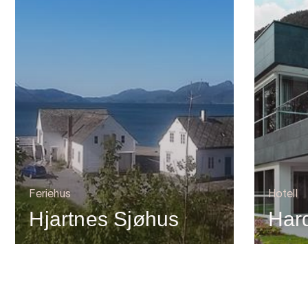
Feriehus
Hotell
Hjartnes Sjøhus
Har