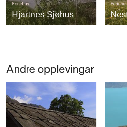
Feriehus
Feriehu
Hjartnes Sjøhus
Nes
Andre opplevingar