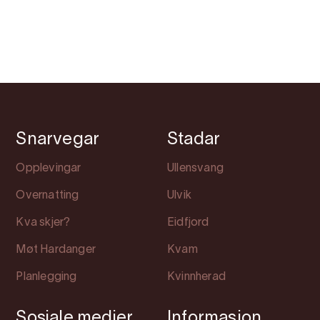
Snarvegar
Stadar
Opplevingar
Ullensvang
Overnatting
Ulvik
Kva skjer?
Eidfjord
Møt Hardanger
Kvam
Planlegging
Kvinnherad
Sosiale medier
Informasjon