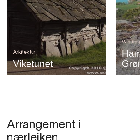
Vandrin
Ham
Arkitektur
Viketunet
Grø
Arrangement i
nærleiken