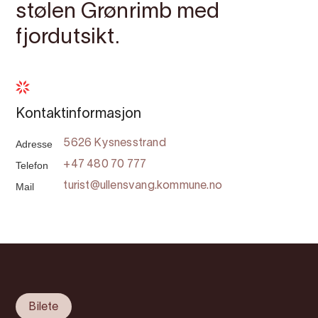
stølen Grønrimb med
fjordutsikt.
Kontaktinformasjon
Adresse
5626 Kysnesstrand
Telefon
+47 480 70 777
Mail
turist@ullensvang.kommune.no
Bilete