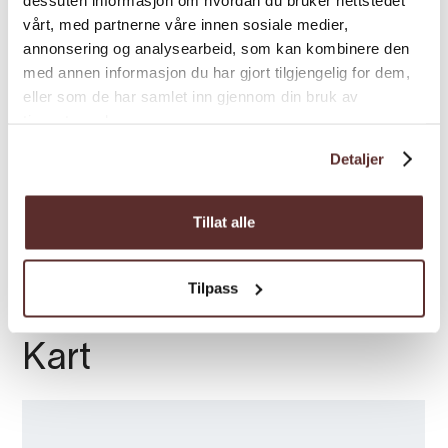
vårt, med partnerne våre innen sosiale medier,
annonsering og analysearbeid, som kan kombinere den
Gradering
med annen informasjon du har gjort tilgjengelig for dem,
eller som de har samlet inn gjennom din bruk av
tjenestene deres.
Sesong
Detaljer
Varighet
Tillat alle
Tilpass
Kart