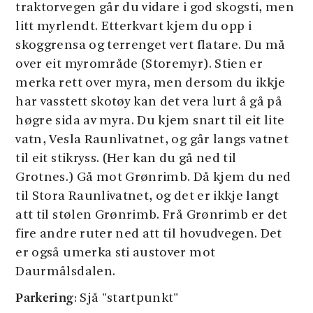
traktorvegen går du vidare i god skogsti, men
litt myrlendt. Etterkvart kjem du opp i
skoggrensa og terrenget vert flatare. Du må
over eit myrområde (Storemyr). Stien er
merka rett over myra, men dersom du ikkje
har vasstett skotøy kan det vera lurt å gå på
høgre sida av myra. Du kjem snart til eit lite
vatn, Vesla Raunlivatnet, og går langs vatnet
til eit stikryss. (Her kan du gå ned til
Grotnes.) Gå mot Grønrimb. Då kjem du ned
til Stora Raunlivatnet, og det er ikkje langt
att til stølen Grønrimb. Frå Grønrimb er det
fire andre ruter ned att til hovudvegen. Det
er også umerka sti austover mot
Daurmålsdalen.
Parkering
: Sjå "startpunkt"