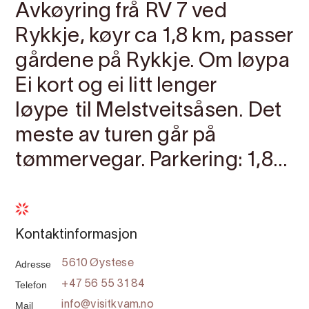
Avkøyring frå RV 7 ved
Rykkje, køyr ca 1,8 km, passer
gårdene på Rykkje. Om løypa
Ei kort og ei litt lenger
løype til Melstveitsåsen. Det
meste av turen går på
tømmervegar. Parkering: 1,8...
Kontaktinformasjon
Adresse
5610 Øystese
Telefon
+47 56 55 31 84
Mail
info@visitkvam.no