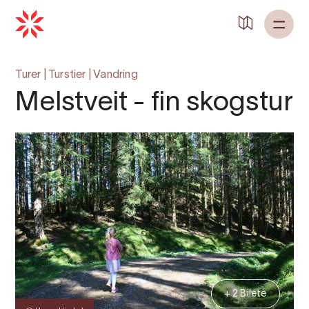
Turer
|
Turstier
|
Vandring
Melstveit - fin skogstur
+ 2 Bilete