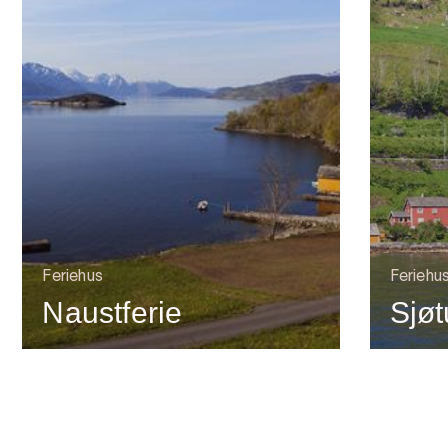
Feriehus
Feriehu
Naustferie
Sjøt