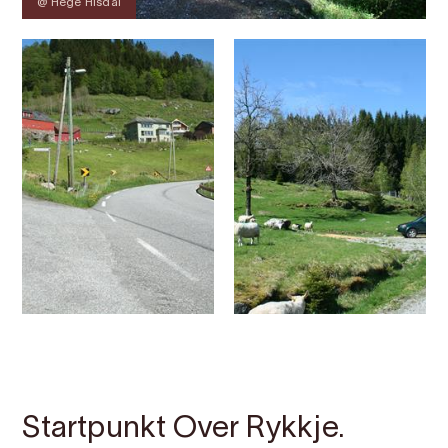
@ Hege Hisdal
Kontakt
Bilete
Om
Kart
Startpunkt Over Rykkje.