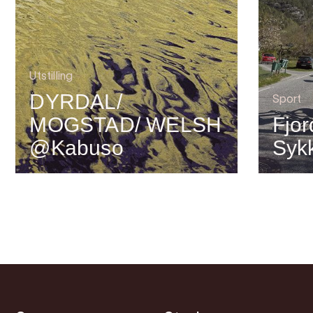
Utstilling
DYRDAL/
Sport
MOGSTAD/ WELSH
Fjor
@Kabuso
Syk