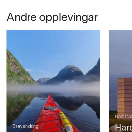
Andre opplevingar
Barn/fam
Har
Brevandring