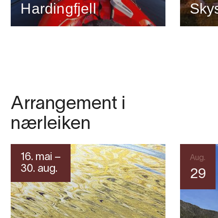
Hardingfjell
Sky
Arrangement i
nærleiken
16. mai –
Aug.
30. aug.
29