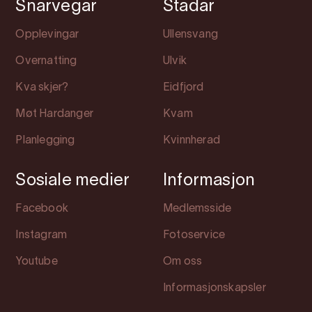
Snarvegar
Stadar
Opplevingar
Ullensvang
Overnatting
Ulvik
Kva skjer?
Eidfjord
Møt Hardanger
Kvam
Planlegging
Kvinnherad
Sosiale medier
Informasjon
Facebook
Medlemsside
Instagram
Fotoservice
Youtube
Om oss
Informasjonskapsler