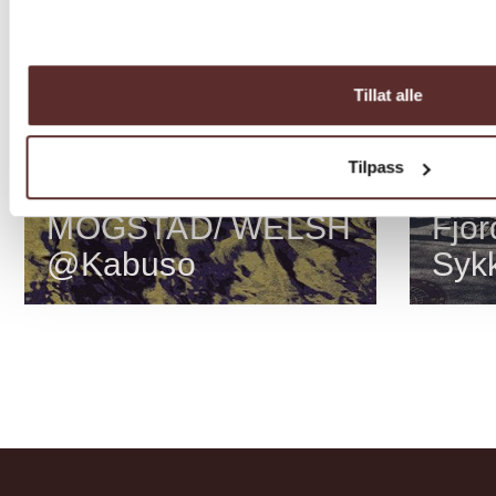
Tillat alle
Utstilling
Tilpass
DYRDAL/
Sport
MOGSTAD/ WELSH
Fjor
@Kabuso
Syk