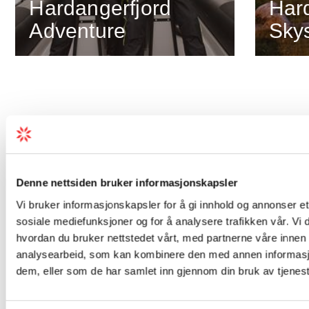
Hardangerfjord
Har
Adventure
Sky
Arrangement i
Denne nettsiden bruker informasjonskapsler
nærleiken
Vi bruker informasjonskapsler for å gi innhold og annonser et 
sosiale mediefunksjoner og for å analysere trafikken vår. Vi
hvordan du bruker nettstedet vårt, med partnerne våre innen
16. mai –
Aug.
analysearbeid, som kan kombinere den med annen informasjon 
30. aug.
29
dem, eller som de har samlet inn gjennom din bruk av tjenes