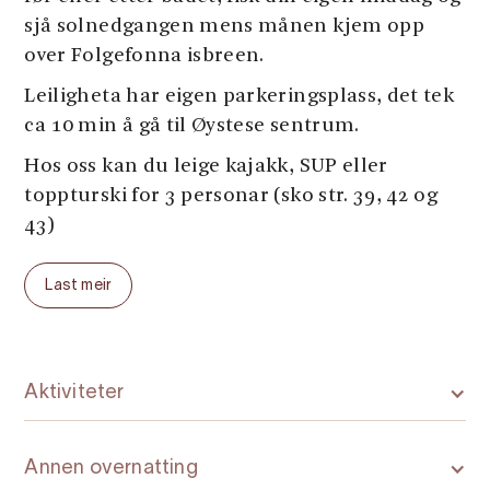
sjå solnedgangen mens månen kjem opp
over Folgefonna isbreen.
Leiligheta har eigen parkeringsplass, det tek
ca 10 min å gå til Øystese sentrum.
Hos oss kan du leige kajakk, SUP eller
toppturski for 3 personar (sko str. 39, 42 og
43)
Dette er ein ideell plass for familien - og den
Last meir
ligg i hjartet av Hardanger. I Øystese finn du
mange aktivitetar som museum/kunsthus,
Hardangerbadet badepark - det ligg også ei
flott badestrand midt i sentrum,
Aktiviteter
Spildegarden fruktgard med utsal av produkt
og eigen restaurant. Du finn også Pizzeria,
Annen overnatting
restaurant på hotellet og