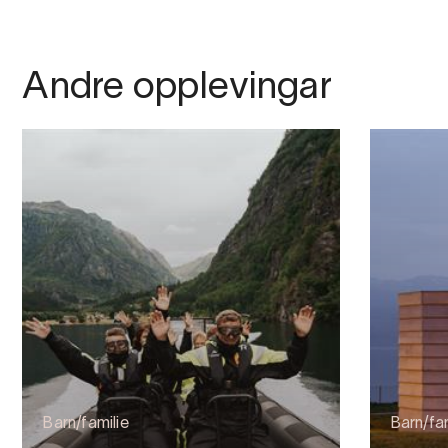
Andre opplevingar
Barn/familie
Barn/fam