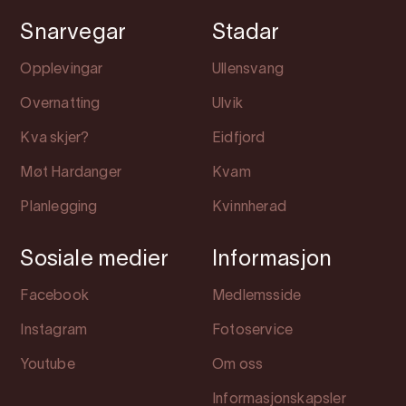
Snarvegar
Stadar
Opplevingar
Ullensvang
Overnatting
Ulvik
Kva skjer?
Eidfjord
Møt Hardanger
Kvam
Planlegging
Kvinnherad
Sosiale medier
Informasjon
Facebook
Medlemsside
Instagram
Fotoservice
Youtube
Om oss
Informasjonskapsler