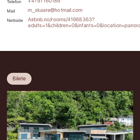
Telefon
+4797160186
Mail
m_skaare@hotmail.com
Nettside
Airbnb.no/rooms/41988363?
adults=1&children=0&infants=0&location=pano
Bilete