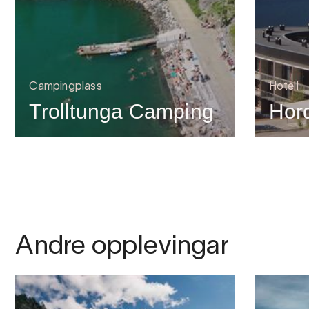
Campingplass
Hotell
Trolltunga Camping
Hor
Andre opplevingar