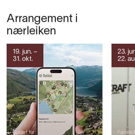
Arrangement i
nærleiken
19. jun. –
23. ju
31. okt.
22. au
Guidet tur
Familie