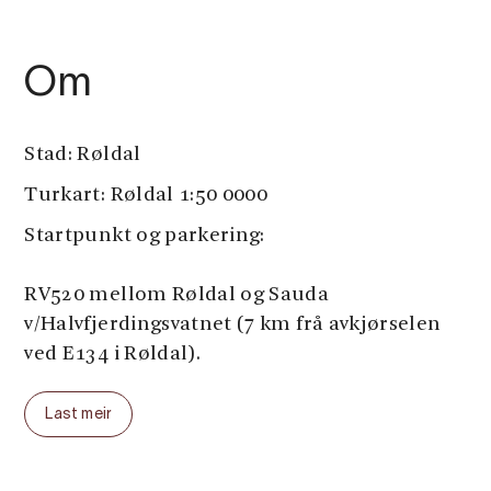
Om
Stad: Røldal
Turkart: Røldal 1:50 0000
Startpunkt og parkering:
RV520 mellom Røldal og Sauda
v/Halvfjerdingsvatnet (7 km frå avkjørselen
ved E134 i Røldal).
Merking:
Last meir
Gradering: Raud, krevjande.
Høgdeskilnad: 902-1422 moh.