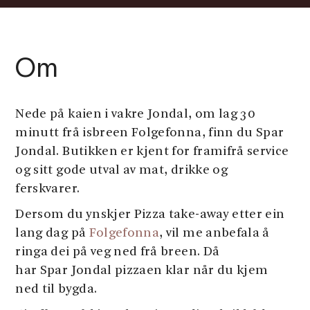
Om
Nede på kaien i vakre Jondal, om lag 30
minutt frå isbreen Folgefonna, finn du Spar
Jondal. Butikken er kjent for framifrå service
og sitt gode utval av mat, drikke og
ferskvarer.
Dersom du ynskjer Pizza take-away etter ein
lang dag på
Folgefonna
, vil me anbefala å
ringa dei på veg ned frå breen. Då
har Spar Jondal pizzaen klar når du kjem
ned til bygda.