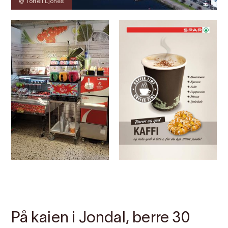
@ Torleif Ljones
Kontakt
Bilete
Om
Kart
På kaien i Jondal, berre 30