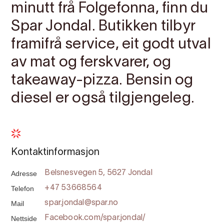
minutt frå Folgefonna, finn du
Spar Jondal. Butikken tilbyr
framifrå service, eit godt utval
av mat og ferskvarer, og
takeaway-pizza. Bensin og
diesel er også tilgjengeleg.
Kontaktinformasjon
Adresse
Belsnesvegen 5, 5627 Jondal
Telefon
+47 53668564
Mail
spar.jondal@spar.no
Nettside
Facebook.com/spar.jondal/