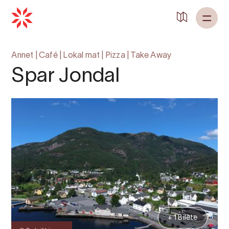
Annet
|
Café
|
Lokal mat
|
Pizza
|
Take Away
Spar Jondal
+ 1 Bilete