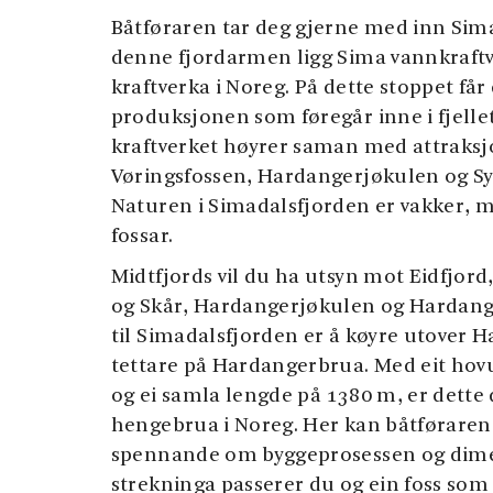
Båtføraren tar deg gjerne med inn Sima
denne fjordarmen ligg Sima vannkraftver
kraftverka i Noreg. På dette stoppet få
produksjonen som føregår inne i fjellet
kraftverket høyrer saman med attraks
Vøringsfossen, Hardangerjøkulen og 
Naturen i Simadalsfjorden er vakker, me
fossar.
Midtfjords vil du ha utsyn mot Eidfjord
og Skår, Hardangerjøkulen og Hardange
til Simadalsfjorden er å køyre utover 
tettare på Hardangerbrua. Med eit ho
og ei samla lengde på 1380 m, er dette
hengebrua i Noreg. Her kan båtføraren
spennande om byggeprosessen og dim
strekninga passerer du og ein foss som