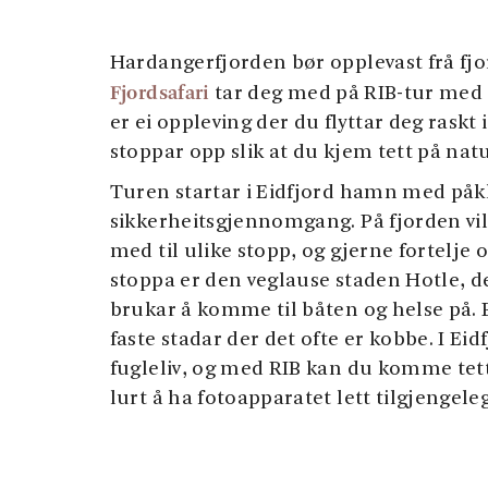
Hardangerfjorden bør opplevast frå fjo
Fjordsafari
tar deg med på RIB-tur med st
er ei oppleving der du flyttar deg raskt
stoppar opp slik at du kjem tett på na
Turen startar i Eidfjord hamn med påk
sikkerheitsgjennomgang. På fjorden vil
med til ulike stopp, og gjerne fortelje o
stoppa er den veglause staden Hotle, de
brukar å komme til båten og helse på. 
faste stadar der det ofte er kobbe. I Eidf
fugleliv, og med RIB kan du komme tett
lurt å ha fotoapparatet lett tilgjengeleg