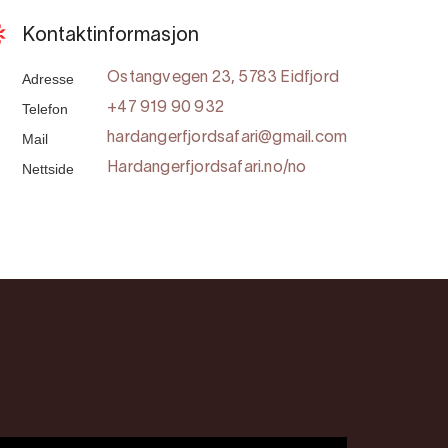
Kontaktinformasjon
Adresse
Ostangvegen 23, 5783 Eidfjord
Telefon
+47 919 90 932
Mail
hardangerfjordsafari@gmail.com
Nettside
Hardangerfjordsafari.no/no