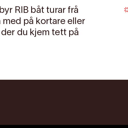
byr RIB båt turar frå
a med på kortare eller
 der du kjem tett på