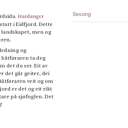
Sesong
Hardanger
rdsida.
art i Eidfjord. Dette
 i landskapet, men og
turen.
ledning og
 båtføraren ta deg
m det du ser. Eit av
r det går geiter, dei
Båtføraren veit og om
jord er det og eit rikt
are på sjøfuglen. Det
!