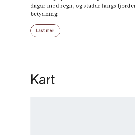
dagar med regn, og stadar langs fjorde
betydning.
Samla lengde på RIB-turen er ein time. 
Last meir
anledning til å vere innom både Simad
Hardangerbrua på same tur, ønska til 
vindtilhøva påverkar kvar turen går.
Faste avgangar i hovudsesongen kl. 10.00
18.00.
Kart