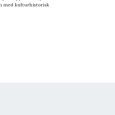
n med kulturhistorisk
Det er ikkje
alsfjorden og
passasjerane og
, 12.00, 14.00, 16.00,