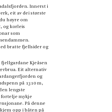
dalsfjorden. Innerst i
k, eit av dei største
r du høyre om
, og korleis
jonar som
Sysendammen.
d bratte fjellsider og
, fjellgardane Kjeåsen
rbrua. Eit alternativ
Hardangerfjorden og
vudspenn på 1310 m,
 den lengste
 fortelje mykje
ensjonane. På denne
 kjem opp i båten på