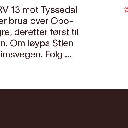
RV 13 mot Tyssedal
er brua over Opo-
re, deretter først til
n. Om løypa Stien
imsvegen. Følg ...