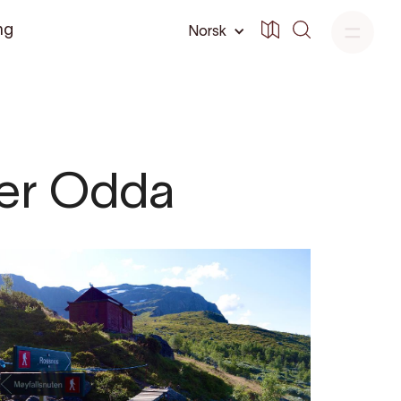
ng
Norsk
ver Odda