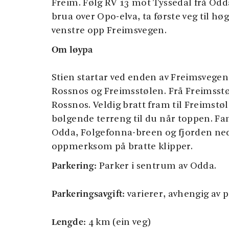
Freim. Følg RV 13 mot Tyssedal frå Odd
brua over Opo-elva, ta første veg til høgr
venstre opp Freimsvegen.
Om løypa
Stien startar ved enden av Freimsvegen. 
Rossnos og Freimsstølen. Frå Freimsstø
Rossnos. Veldig bratt fram til Freimstø
bølgende terreng til du når toppen. Fan
Odda, Folgefonna-breen og fjorden ne
oppmerksom på bratte klipper.
Parkering:
Parker i sentrum av Odda.
Parkeringsavgift:
varierer, avhengig av 
Lengde:
4 km (ein veg)