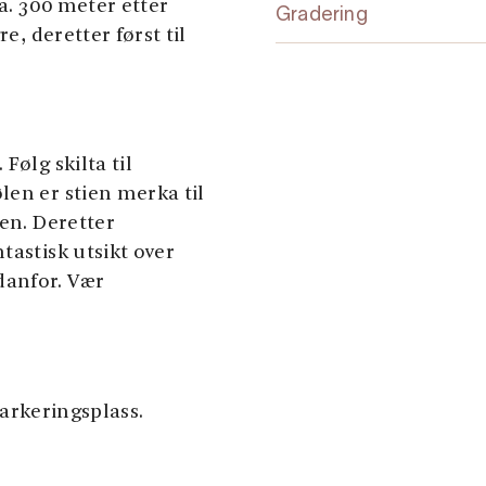
a. 300 meter etter
Gradering
e, deretter først til
Følg skilta til
len er stien merka til
len. Deretter
tastisk utsikt over
danfor. Vær
parkeringsplass.