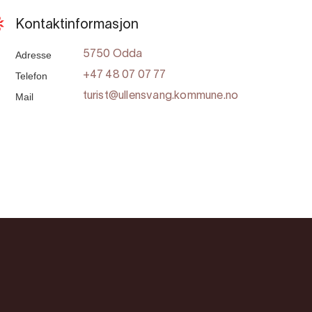
Kontaktinformasjon
Adresse
5750 Odda
Telefon
+47 48 07 07 77
Mail
turist@ullensvang.kommune.no