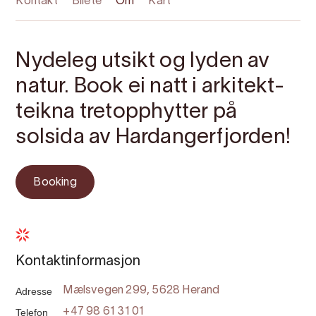
Kontakt
Bilete
Om
Kart
Nydeleg utsikt og lyden av
natur. Book ei natt i arkitekt-
teikna tretopphytter på
solsida av Hardangerfjorden!
Booking
Kontaktinformasjon
Adresse
Mælsvegen 299, 5628 Herand
Telefon
+47 98 61 31 01