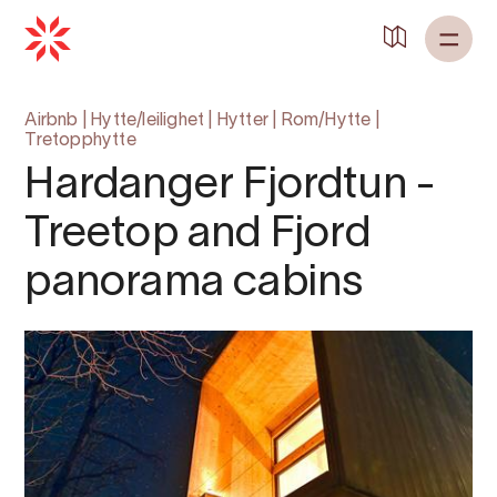
Airbnb
|
Hytte/leilighet
|
Hytter
|
Rom/Hytte
|
Tretopphytte
Hardanger Fjordtun -
Treetop and Fjord
panorama cabins