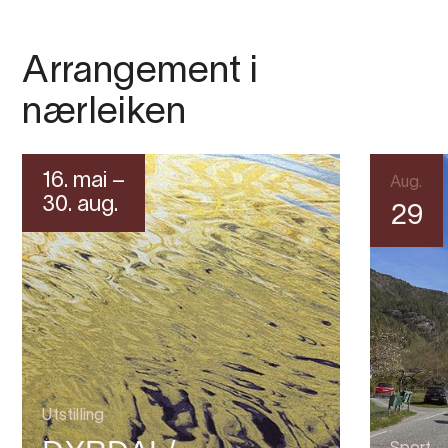
Arrangement i
nærleiken
16. mai –
Aug.
30. aug.
29
Utstilling