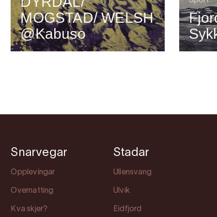
DYRDAL/
Sport
MOGSTAD/ WELSH
Fjor
@Kabuso
Syk
Snarvegar
Stadar
Opplevingar
Ullensvang
Overnatting
Ulvik
Kva skjer?
Eidfjord