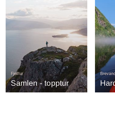
Fjelltur
Brevand
Samlen - topptur
Hard