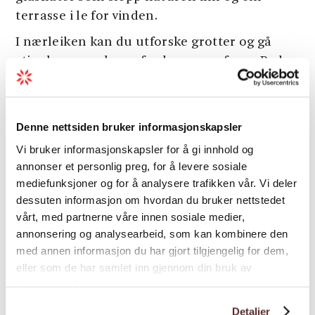
terrasse i le for vinden.
I nærleiken kan du utforske grotter og gå
stiar langs veglause fordums samfunn. Bade,
fiske og ro, eller teste kondisen opp til
Samlen
686 m.o.h. Og sjølv om du føler deg
langt vekke, er det kun ein kort køyretur til
Denne nettsiden bruker informasjonskapsler
Folgefonna, Jondal og Utne. Startpunktet for
Vi bruker informasjonskapsler for å gi innhold og
turen til
Trolltunga
er også innan
annonser et personlig preg, for å levere sosiale
rekkevidde.
mediefunksjoner og for å analysere trafikken vår. Vi deler
dessuten informasjon om hvordan du bruker nettstedet
Velkomen til Hardanger Fjordtun – Treetop
vårt, med partnerne våre innen sosiale medier,
and Fjord panorama cabins.
annonsering og analysearbeid, som kan kombinere den
med annen informasjon du har gjort tilgjengelig for dem,
Last meir
eller som de har samlet inn gjennom din bruk av
tjenestene deres.
Detaljer