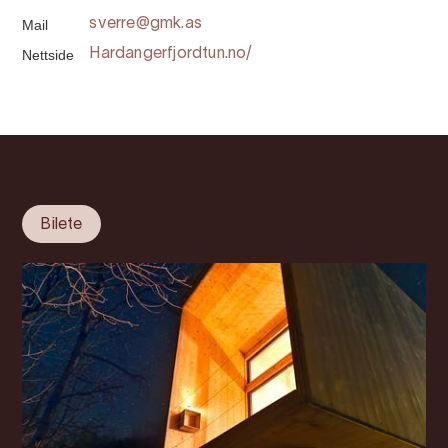
Mail
sverre@gmk.as
Nettside
Hardangerfjordtun.no/
Bilete