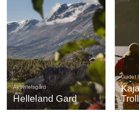
Guidet t
Kaj
Aktivitetsgård
Helleland Gard
Trol