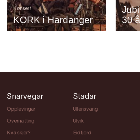
Jubi
Konsert
KORK i Hardanger
30 å
Snarvegar
Stadar
Opplevingar
Ullensvang
Overnatting
Ulvik
Kva skjer?
Eidfjord