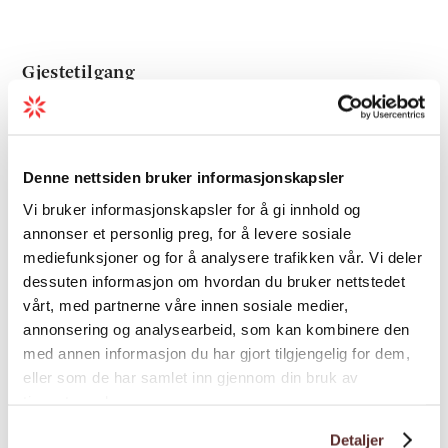
Gjestetilgang
Som gjest har du tilgang til heile uteområdet
og dei fleste bygningane på eigedommen:
Denne nettsiden bruker informasjonskapsler
Det gule hovudhuset
Vi bruker informasjonskapsler for å gi innhold og
: Har seks soverom og ti
annonser et personlig preg, for å levere sosiale
sengeplassar.
mediefunksjoner og for å analysere trafikken vår. Vi deler
dessuten informasjon om hvordan du bruker nettstedet
Eldhuset
: Det raude huset nær hovudhuset.
vårt, med partnerne våre innen sosiale medier,
Ei lun utestove der du kan dekke opp til
annonsering og analysearbeid, som kan kombinere den
festbord ved dårleg vær, eller berre fyre i
med annen informasjon du har gjort tilgjengelig for dem,
bålpanna og nyte kvelden og utsikta.
eller som de har samlet inn gjennom din bruk av
tjenestene deres.
Stabburet
: Med to ekstra sengeplassar som
Detaljer