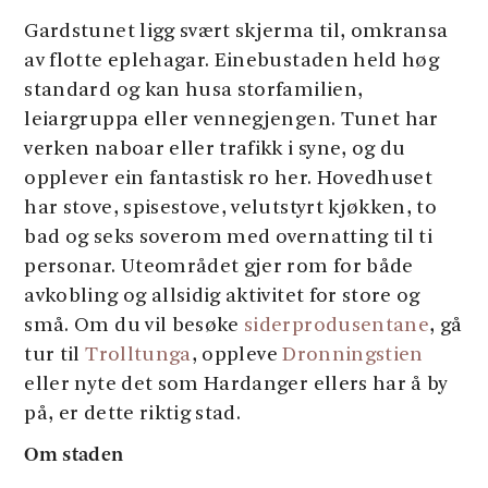
Gardstunet ligg svært skjerma til, omkransa
av flotte eplehagar. Einebustaden held høg
standard og kan husa storfamilien,
leiargruppa eller vennegjengen. Tunet har
verken naboar eller trafikk i syne, og du
opplever ein fantastisk ro her. Hovedhuset
har stove, spisestove, velutstyrt kjøkken, to
bad og seks soverom med overnatting til ti
personar. Uteområdet gjer rom for både
avkobling og allsidig aktivitet for store og
små. Om du vil besøke
siderprodusentane
, gå
tur til
Trolltunga
, oppleve
Dronningstien
eller nyte det som Hardanger ellers har å by
på, er dette riktig stad.
Om staden