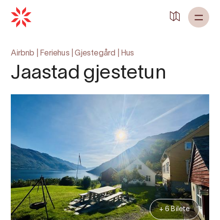
Airbnb
|
Feriehus
|
Gjestegård
|
Hus
Jaastad gjestetun
+ 6 Bilete