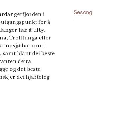
Sesong
Hardangerfjorden i
t utgangspunkt for å
anger har å tilby.
na, Trolltunga eller
 Kramsjø har rom i
t, samt blant dei beste
uranten deira
ygge og det beste
skjer dei hjarteleg