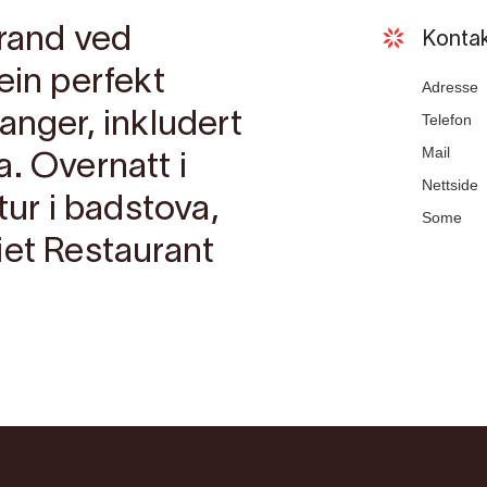
erand ved
Kontak
ein perfekt
Adresse
anger, inkludert
Telefon
Mail
. Overnatt i
Nettside
tur i badstova,
Some
iet Restaurant