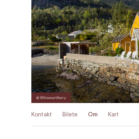
@ ©StewartBarry
Kontakt
Bilete
Om
Kart