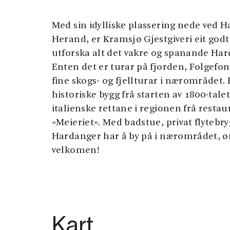
Med sin idylliske plassering nede ved 
Herand, er Kramsjø Gjestgiveri eit god
utforska alt det vakre og spanande Hard
Enten det er turar på fjorden, Folgefon
fine skogs- og fjellturar i nærområdet.
historiske bygg frå starten av 1800-tale
italienske rettane i regionen frå resta
«Meieriet». Med badstue, privat flytebr
Hardanger har å by på i nærområdet, øn
velkomen!
Kart