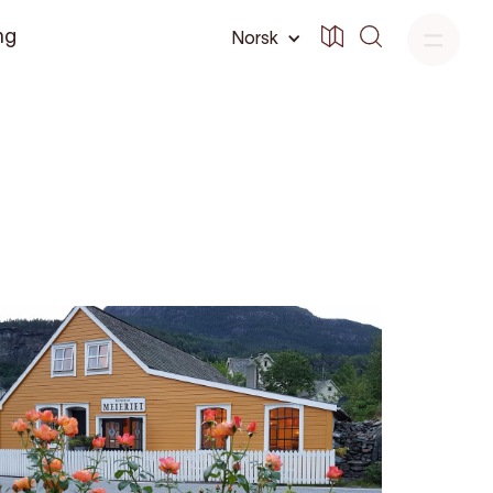
ng
Norsk