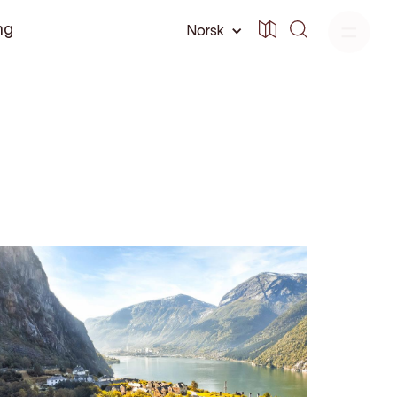
ng
Norsk