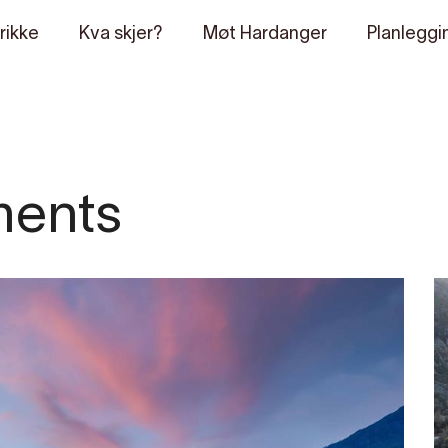
rikke
Kva skjer?
Møt Hardanger
Planleggi
ments