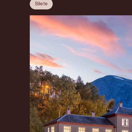
Bilete