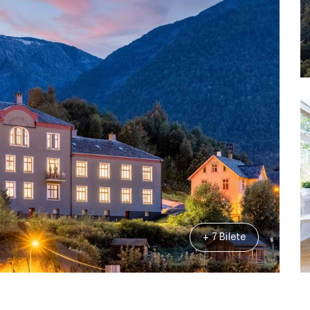
+ 7 Bilete