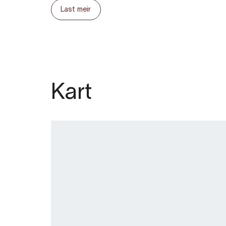
Velkomen til Slottet Apartments!
Last meir
Kart