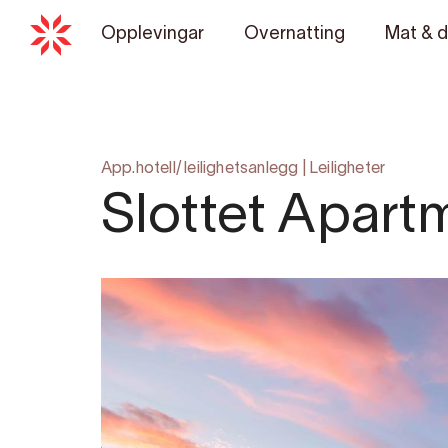
Opplevingar
Overnatting
Mat & d
App.hotell/ leilighetsanlegg
|
Leiligheter
Slottet Apart