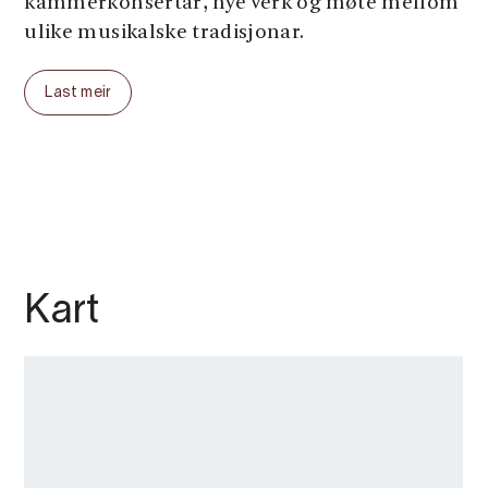
kammerkonsertar, nye verk og møte mellom
ulike musikalske tradisjonar.
Konsertane finn stad i kyrkjer, konsertsalar
Last meir
og andre særprega rom mellom fjord og fjell.
Festivalen byr også på arrangement for born
og unge, og skapar møte mellom lokale
tradisjonar og internasjonale artistar.
Opplev sensommar i Hardanger med musikk
i verdsklasse, vakker natur og unike
konsertrom – frå kyrkjer og kultursalar til
Kart
landskap der fjorden og fjella spelar med.
Velkomen til Hardanger Musikkfest 2026.