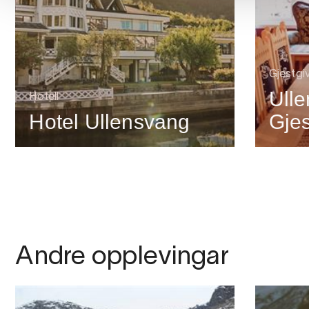
Gjestgiv
Ull
Hotell
Hotel Ullensvang
Gje
Andre opplevingar