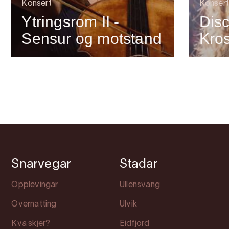
Konsert
Konsert
Ytringsrom II -
Dis
Sensur og motstand
Kros
Snarvegar
Stadar
Opplevingar
Ullensvang
Overnatting
Ulvik
Kva skjer?
Eidfjord