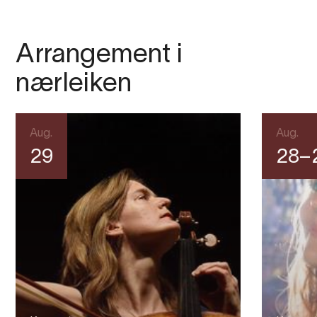
Arrangement i
nærleiken
Aug.
Aug.
29
28–