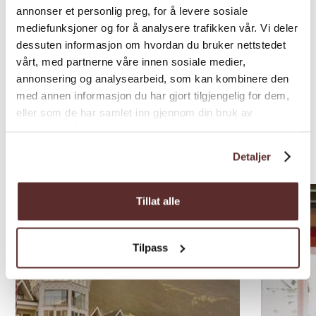
annonser et personlig preg, for å levere sosiale
Beskrivelse
Pris*
mediefunksjoner og for å analysere trafikken vår. Vi deler
dessuten informasjon om hvordan du bruker nettstedet
495,00
vårt, med partnerne våre innen sosiale medier,
annonsering og analysearbeid, som kan kombinere den
*Pris frå
med annen informasjon du har gjort tilgjengelig for dem,
eller som de har samlet inn gjennom din bruk av
tjenestene deres.
Overnatting i nærleiken
Detaljer
Tillat alle
Tilpass