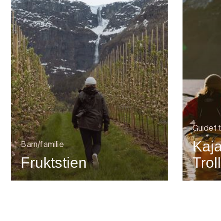
Guidet t
Kaj
Barn/familie
Fruktstien
Trol