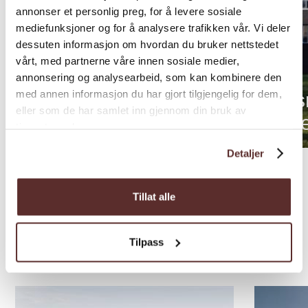
annonser et personlig preg, for å levere sosiale
mediefunksjoner og for å analysere trafikken vår. Vi deler
dessuten informasjon om hvordan du bruker nettstedet
vårt, med partnerne våre innen sosiale medier,
annonsering og analysearbeid, som kan kombinere den
Hotell
med annen informasjon du har gjort tilgjengelig for dem,
Hus
Campingplass
eller som de har samlet inn gjennom din bruk av
Trolltunga Camping
Hote
tjenestene deres.
Detaljer
Tillat alle
Tilpass
Andre opplevingar