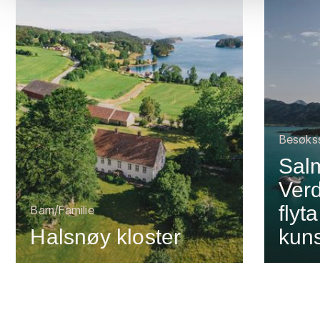
Besøks
Sal
Verd
flyt
Barn/Familie
Halsnøy kloster
kuns