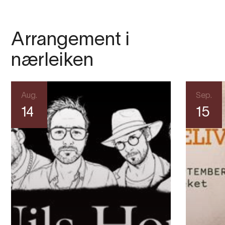
Arrangement i
nærleiken
Aug.
Sep.
14
15