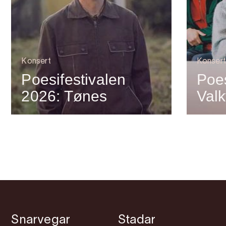
Konsert
Konsert
Poesifestivalen
Poes
2026: Tønes
Valk
Snarvegar
Stadar