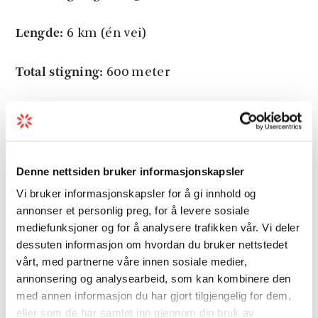
Lengde:
6 km (én vei)
Total stigning:
600 meter
Total gangtid
: 4-6 timer
Sesong (gjennomsnittlig år):
Juni - oktober
Denne nettsiden bruker informasjonskapsler
Last meir
Vi bruker informasjonskapsler for å gi innhold og
annonser et personlig preg, for å levere sosiale
mediefunksjoner og for å analysere trafikken vår. Vi deler
dessuten informasjon om hvordan du bruker nettstedet
Gradering
vårt, med partnerne våre innen sosiale medier,
annonsering og analysearbeid, som kan kombinere den
med annen informasjon du har gjort tilgjengelig for dem,
Sesong
eller som de har samlet inn gjennom din bruk av