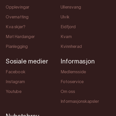
Opplevingar
Ullensvang
Overnatting
Ulvik
Kva skjer?
Eidfjord
Møt Hardanger
Kvam
Planlegging
Kvinnherad
Sosiale medier
Informasjon
Facebook
Medlemsside
Instagram
Fotoservice
Youtube
Om oss
Informasjonskapsler