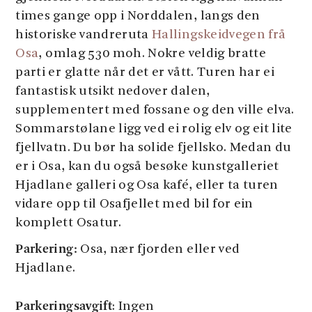
times gange opp i Norddalen, langs den
historiske vandreruta
Hallingskeidvegen frå
Osa
, omlag 530 moh. Nokre veldig bratte
parti er glatte når det er vått. Turen har ei
fantastisk utsikt nedover dalen,
supplementert med fossane og den ville elva.
Sommarstølane ligg ved ei rolig elv og eit lite
fjellvatn. Du bør ha solide fjellsko. Medan du
er i Osa, kan du også besøke kunstgalleriet
Hjadlane galleri og Osa kafé, eller ta turen
vidare opp til Osafjellet med bil for ein
komplett Osatur.
Parkering:
Osa, nær fjorden eller ved
Hjadlane.
Parkeringsavgift
: Ingen