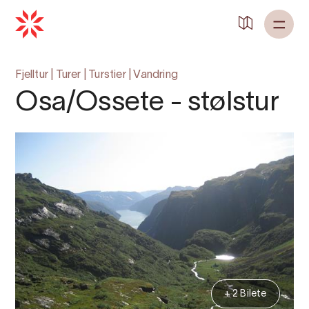
Fjelltur
|
Turer
|
Turstier
|
Vandring
Osa/Ossete - stølstur
+ 2 Bilete