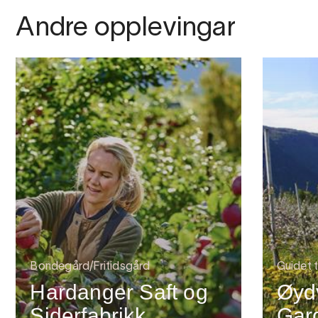
Andre opplevingar
Bondegård/Fritidsgård
Guidet t
Hardanger Saft og
Øyd
Siderfabrikk
Gar