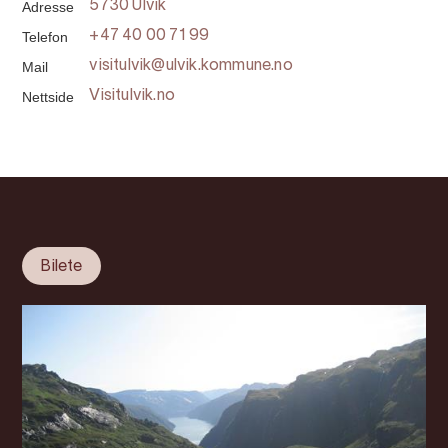
Adresse
5730 Ulvik
Telefon
+47 40 00 71 99
Mail
visitulvik@ulvik.kommune.no
Nettside
Visitulvik.no
Bilete