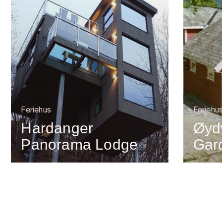
Feriehus
Feriehu
Hardanger
Øyd
Panorama Lodge
Gard