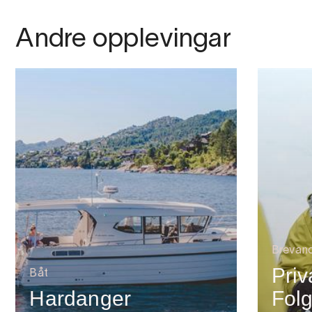
Andre opplevingar
Brevand
Priv
Båt
Hardanger
Folg