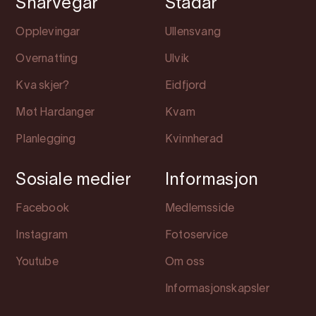
Snarvegar
Stadar
Opplevingar
Ullensvang
Overnatting
Ulvik
Kva skjer?
Eidfjord
Møt Hardanger
Kvam
Planlegging
Kvinnherad
Sosiale medier
Informasjon
Facebook
Medlemsside
Instagram
Fotoservice
Youtube
Om oss
Informasjonskapsler