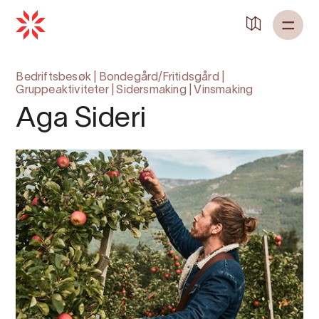
Bedriftsbesøk
|
Bondegård/Fritidsgård
|
Gruppeaktiviteter
|
Sidersmaking
|
Vinsmaking
Aga Sideri