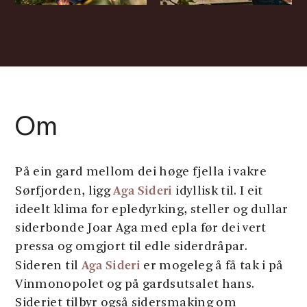
Om
På ein gard mellom dei høge fjella i vakre
Aga Sideri
Sørfjorden, ligg
idyllisk til. I eit
ideelt klima for epledyrking, steller og dullar
siderbonde Joar Aga med epla før dei vert
pressa og omgjort til edle siderdråpar.
Aga Sideri
Sideren til
er mogeleg å få tak i på
Vinmonopolet og på gardsutsalet hans.
Sideriet tilbyr også sidersmaking om