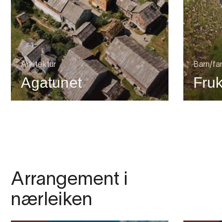
Arkitektur
Barn/fam
Agatunet
Fruk
Arrangement i
nærleiken