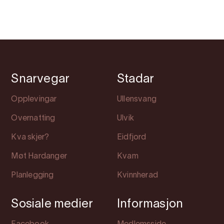
Snarvegar
Stadar
Opplevingar
Ullensvang
Overnatting
Ulvik
Kva skjer?
Eidfjord
Møt Hardanger
Kvam
Planlegging
Kvinnherad
Sosiale medier
Informasjon