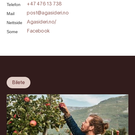
Telefon
+47 476 13 738
Mail
post@agasideri.no
Nettside
Agasideri.no/
Some
Facebook
Bilete