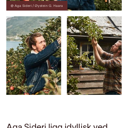
@ Aga Sideri / Øystein G. Haara
Kontakt
Bilete
Om
Kart
Aga Sideri ligg idyllisk ved