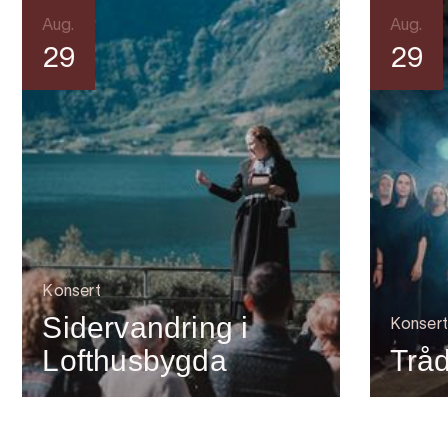
Aug.
Aug.
29
29
Konsert
Sidervandring i
Konsert
Lofthusbygda
Tråd