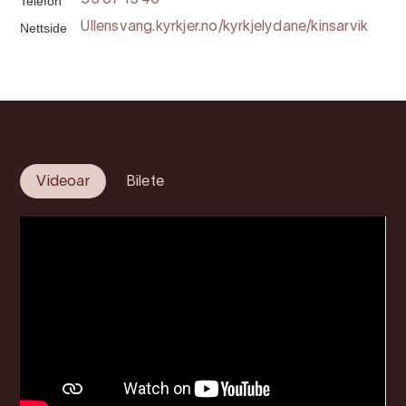
Telefon
53 67 15 40
Nettside
Ullensvang.kyrkjer.no/kyrkjelydane/kinsarvik
Videoar
Bilete