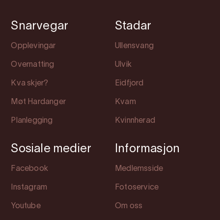
Snarvegar
Stadar
Opplevingar
Ullensvang
Overnatting
Ulvik
Kva skjer?
Eidfjord
Møt Hardanger
Kvam
Planlegging
Kvinnherad
Sosiale medier
Informasjon
Facebook
Medlemsside
Instagram
Fotoservice
Youtube
Om oss