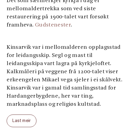
Det som særmerkjer kyrkja i dag er
mellomaldertrekka som ved siste
restaurering på 1900-talet vart forsøkt
framheva.
Gudstenester
.
Kinsarvik var i mellomalderen opplagsstad
for leidangsskip. Segl og mast til
leidangsskipa vart lagra på kyrkjeloftet.
Kalkmåleri på veggene frå 1200-talet viser
erkeengelen Mikael vega sjeler i ei skålvekt.
Kinsarvik var i gamal tid samlingsstad for
Hardangerbygdene, her var ting,
marknadsplass og religiøs kultstad.
Last meir