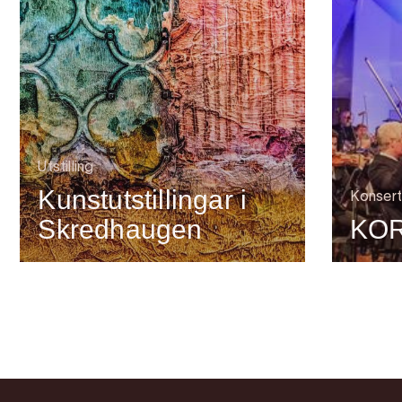
Utstilling
Kunstutstillingar i
Konsert
Skredhaugen
KOR