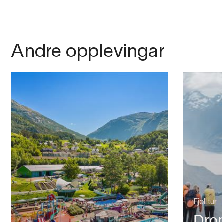
Andre opplevingar
Fjelltur
Dron