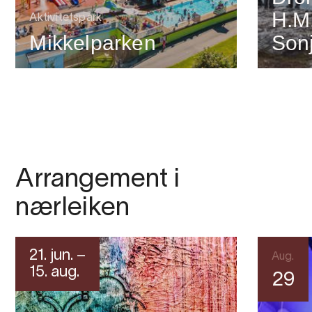
H.M
Aktivitetspark
Mikkelparken
Son
Arrangement i
nærleiken
21. jun. –
Aug.
15. aug.
29