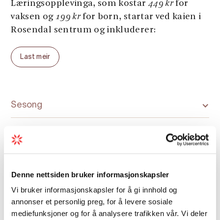
Læringsopplevinga, som kostar
449 kr
for
vaksen og
199 kr
for born, startar ved kaien i
Rosendal sentrum og inkluderer:
- Transport ut til Salmon Eye i ein av dei
Last meir
heilelektriske båtane Malm og Melder.
- 2 timar guida visningstur inne på Salmon
Eye
Sesong
- Større grupper kan få visning til andre tider
på førespurnad.
Alle visningsturane hjå Salmon Eye er leia av
guide, det vil seie at alle fylgjer same opplegg
og kan ikkje kikke på eigen regi. Dei er
Denne nettsiden bruker informasjonskapsler
normalt sett gjennomførte på norsk, med
Kart
Vi bruker informasjonskapsler for å gi innhold og
mindre noko anna er spesifisert i bookinga.
annonser et personlig preg, for å levere sosiale
mediefunksjoner og for å analysere trafikken vår. Vi deler
Eit rådgjevarpanel med representantar frå