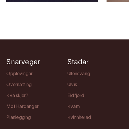
Snarvegar
Stadar
Opplevingar
Ullensvang
Overnatting
Ulvik
Kva skjer?
Eidfjord
Møt Hardanger
Kvam
Planlegging
Kvinnherad