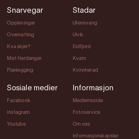
Snarvegar
Stadar
Opplevingar
Ullensvang
Overnatting
Ulvik
Kva skjer?
Eidfjord
Møt Hardanger
Kvam
Planlegging
Kvinnherad
Sosiale medier
Informasjon
Facebook
Medlemsside
Instagram
Fotoservice
Youtube
Om oss
Informasjonskapsler