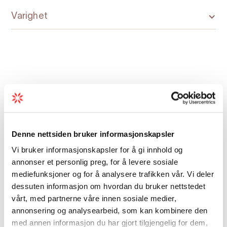
Det er for tida ingen servering av mat og drikke
Varighet
på Kjeåsen. Vennligst respekter private
områder.
Parkering:
Sima kraftverk
Parkeringsavgift:
gratis
Lengde:
2 km (ein veg).
Kart
Total stigning:
550 m
Tidsbruk:
3 - 4 timar (tur-retur)
Sesong (gjennomsnittlig år):
mai – oktober
Denne nettsiden bruker informasjonskapsler
Er du i Eidfjord utan bil? Leig ein bil hjå
Eidfjord
Vi bruker informasjonskapsler for å gi innhold og
annonser et personlig preg, for å levere sosiale
Autorent
mediefunksjoner og for å analysere trafikken vår. Vi deler
dessuten informasjon om hvordan du bruker nettstedet
vårt, med partnerne våre innen sosiale medier,
annonsering og analysearbeid, som kan kombinere den
med annen informasjon du har gjort tilgjengelig for dem,