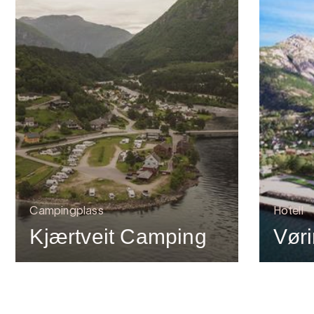
Campingplass
Hotell
Kjærtveit Camping
Vøri