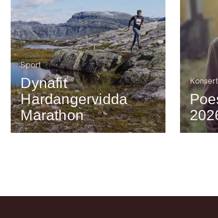
Sport
Dynafit
Konsert
Hardangervidda
Poes
Marathon
202