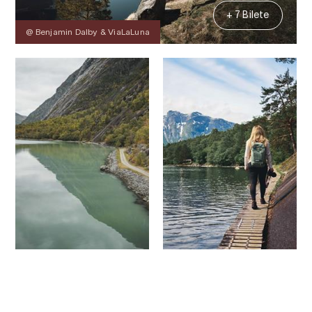
+ 7 Bilete
@ Benjamin Dalby & ViaLaLuna
Kontakt
Bilete
Om
Kart