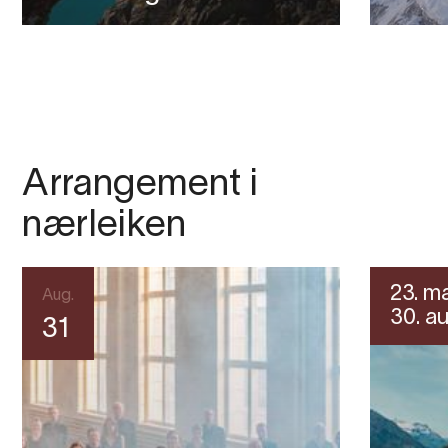
Arrangement i
nærleiken
23. ma
Aug.
30. au
31