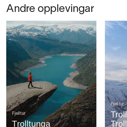
Andre opplevingar
Fjelltur
Trol
Fjelltur
Trolltunga
Trol