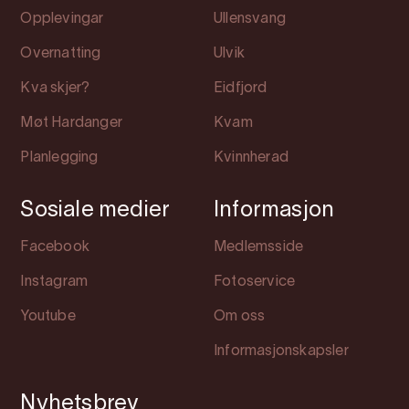
Opplevingar
Ullensvang
Overnatting
Ulvik
Kva skjer?
Eidfjord
Møt Hardanger
Kvam
Planlegging
Kvinnherad
Sosiale medier
Informasjon
Facebook
Medlemsside
Instagram
Fotoservice
Youtube
Om oss
Informasjonskapsler
Nyhetsbrev