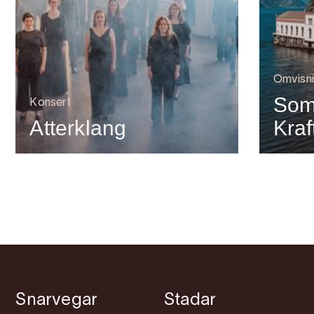
Omvisn
Som
Konsert
Atterklang
Kra
Snarvegar
Stadar