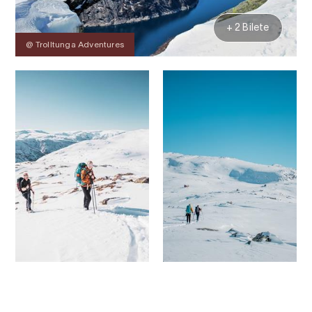
+ 2 Bilete
@ Trolltunga Adventures
Kontakt
Bilete
Om
Prisar
Kart