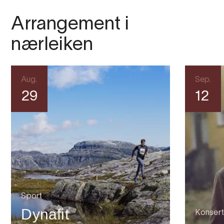
Arrangement i
nærleiken
Aug.
Sep.
29
12
Sport
Dynafit
Konsert