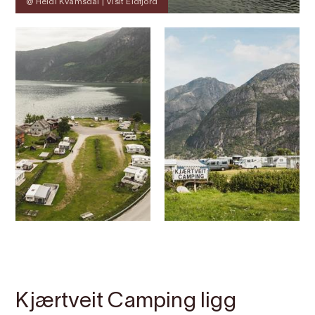
@ Heidi Kvamsdal | Visit Eidfjord
Kontakt
Bilete
Om
Kart
Kjærtveit Camping ligg