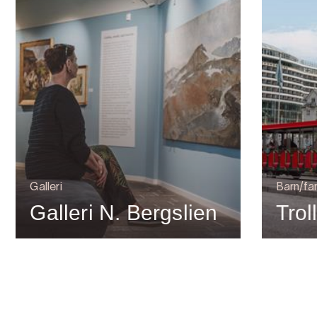
Galleri
Barn/fam
Galleri N. Bergslien
Trol