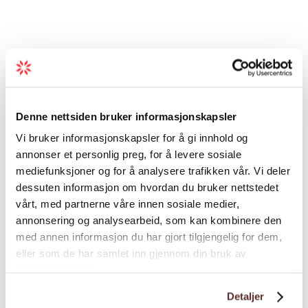
Aktiviteter
Camping og hytte
Denne nettsiden bruker informasjonskapsler
Vi bruker informasjonskapsler for å gi innhold og
annonser et personlig preg, for å levere sosiale
Forretningstilbud
mediefunksjoner og for å analysere trafikken vår. Vi deler
dessuten informasjon om hvordan du bruker nettstedet
vårt, med partnerne våre innen sosiale medier,
Generelle fasiliteter
annonsering og analysearbeid, som kan kombinere den
med annen informasjon du har gjort tilgjengelig for dem,
eller som de har samlet inn gjennom din bruk av
Kjøkken og hushold
tjenestene deres.
Detaljer
Sesong