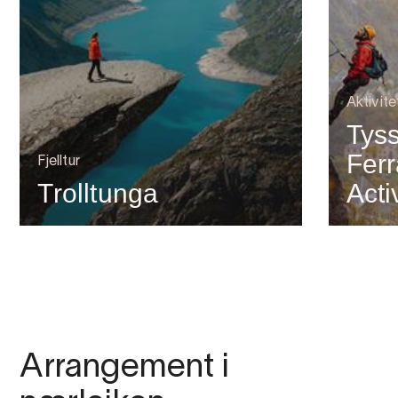
Aktivit
Tyss
Ferr
Fjelltur
Trolltunga
Acti
Arrangement i