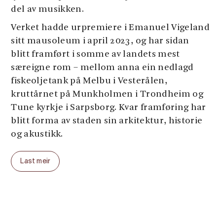
del av musikken.
Verket hadde urpremiere i Emanuel Vigeland
sitt mausoleum i april 2023, og har sidan
blitt framført i somme av landets mest
særeigne rom – mellom anna ein nedlagd
fiskeoljetank på Melbu i Vesterålen,
kruttårnet på Munkholmen i Trondheim og
Tune kyrkje i Sarpsborg. Kvar framføring har
blitt forma av staden sin arkitektur, historie
og akustikk.
Når OSEAN no kjem til «kraftkatedralen»
Last meir
Tysso I, møter musikken eit nytt rom prega
av industrihistorie, kraftproduksjon, stål,
stein og rå resonansar. Kraftstasjonen sin
særeigne atmosfære vil gje verket nye
klanglege og visuelle dimensjonar, og gjere