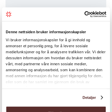
prepareringer) og Ulrik Ibsen Thorsrud
(slagverk).
Denne nettsiden bruker informasjonskapsler
Vi bruker informasjonskapsler for å gi innhold og
annonser et personlig preg, for å levere sosiale
Prisar
mediefunksjoner og for å analysere trafikken vår. Vi deler
dessuten informasjon om hvordan du bruker nettstedet
vårt, med partnerne våre innen sosiale medier,
Beskrivelse
Pris*
annonsering og analysearbeid, som kan kombinere den
med annen informasjon du har gjort tilgjengelig for dem,
120,00
eller som de har samlet inn gjennom din bruk av
tjenestene deres.
120,00
Detaljer
290,00
*Pris frå