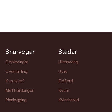
Snarvegar
Stadar
Opplevingar
Ullensvang
Overnatting
Ulvik
Kva skjer?
Eidfjord
Møt Hardanger
Kvam
Planlegging
Kvinnherad