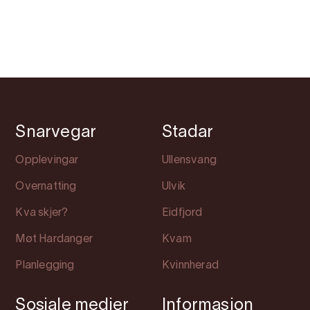
Snarvegar
Stadar
Opplevingar
Ullensvang
Overnatting
Ulvik
Kva skjer?
Eidfjord
Møt Hardanger
Kvam
Planlegging
Kvinnherad
Sosiale medier
Informasjon