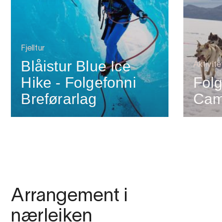
Fjelltur
Blåistur Blue Ice
Aktivit
Hike - Folgefonni
Fol
Breførarlag
Ca
Arrangement i
nærleiken