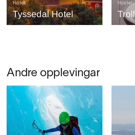
Hotell
Hostel
Tyssedal Hotel
Trol
Andre opplevingar