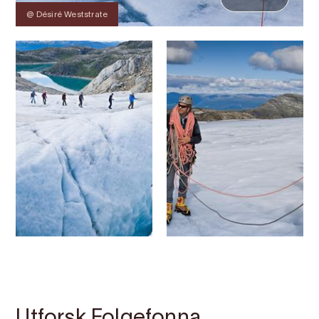
@ Désiré Weststrate
Kontakt
Bilete
Om
Kart
Utforsk Folgefonna