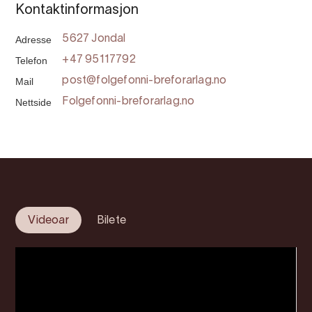
Kontaktinformasjon
Adresse
5627 Jondal
Telefon
+47 95117792
Mail
post@folgefonni-breforarlag.no
Nettside
Folgefonni-breforarlag.no
Videoar
Bilete