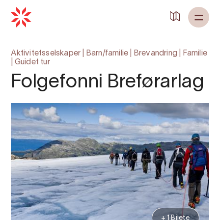
Aktivitetsselskaper
|
Barn/familie
|
Brevandring
|
Familie
|
Guidet tur
Folgefonni Breførarlag
+ 1 Bilete