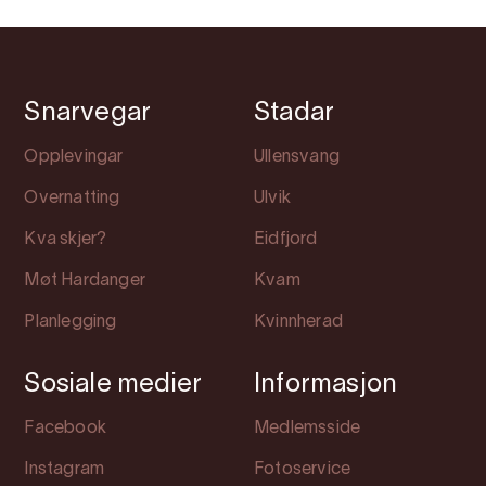
Snarvegar
Stadar
Opplevingar
Ullensvang
Overnatting
Ulvik
Kva skjer?
Eidfjord
Møt Hardanger
Kvam
Planlegging
Kvinnherad
Sosiale medier
Informasjon
Facebook
Medlemsside
Instagram
Fotoservice