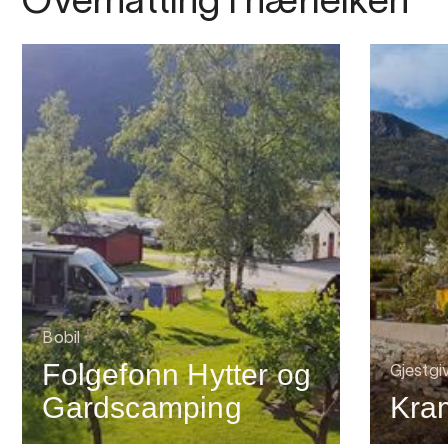
Overnatting i nærleiken
Bobil
Folgefonn Hytter og
Gjestgiv
Gardscamping
Kram