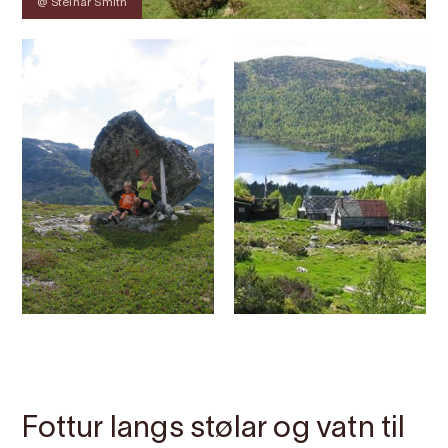
@ Steinar Smith
Kontakt
Bilete
Om
Kart
Fottur langs stølar og vatn til