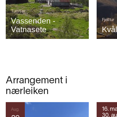
Turstier
Vassenden -
Fjelltur
Vatnasete
Kvå
Arrangement i
nærleiken
16. ma
Aug.
30. au