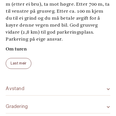
m (etter ei bru), ta mot høgre. Etter 700 m, ta
til venstre på grusveg. Etter ca. 100 m kjem
du til ei grind og du må betale avgift for å
køyre denne vegen med bil. God grusveg
vidare (2,8 km) til god parkeringsplass.
Parkering på eige ansvar.
Om turen
Ved Vassenden finn du ei infotavle for turane
Last meir
i området. Gå opp ca. 20 m. Her er det skilta
Stuasete og Knutstøl. Gå mot Stuasete, langs
Vassendevatnet, over myrar og opp til stølen
Stuasete. Her er det skilta til Dåren og
Avstand
Vatnasete. Gå mot Dåren. Opp til Dåren er
det til dels bratt. Endepunktet på turen er
Gradering
ved ein stor stein på høgdedraget. Frå Dåren
kan du gå vidare på merka rute ned til