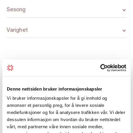
Botsvatnet, eller på umerka rute til Jonstein,
Sesong
eller ein rundtur på umerka rute til
Knutstøl.
Varighet
Parkering: Sjå under "startpunkt"
Parkeringsavgift
: gratis, men avgift for å køyre
grusvegen opp til parkeringa
Kart
Lengde
: 3,5 km
Denne nettsiden bruker informasjonskapsler
Total gangtid
Vi bruker informasjonskapsler for å gi innhold og
: 4 timar
annonser et personlig preg, for å levere sosiale
mediefunksjoner og for å analysere trafikken vår. Vi deler
Sesong
: Mai - November
dessuten informasjon om hvordan du bruker nettstedet
Vanskegrad/gradering:
​​​​​​​Blå, middels
vårt, med partnerne våre innen sosiale medier,