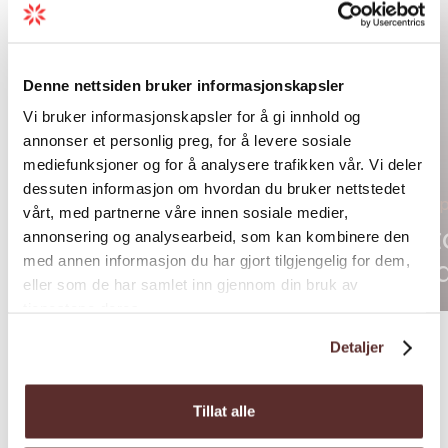
Denne nettsiden bruker informasjonskapsler
Vi bruker informasjonskapsler for å gi innhold og
annonser et personlig preg, for å levere sosiale
mediefunksjoner og for å analysere trafikken vår. Vi deler
dessuten informasjon om hvordan du bruker nettstedet
Matoppl
vårt, med partnerne våre innen sosiale medier,
annonsering og analysearbeid, som kan kombinere den
Opplev Rosendal —
Mato
med annen informasjon du har gjort tilgjengelig for dem,
slott, kunst og fjord
Har
eller som de har samlet inn gjennom din bruk av
tjenestene deres.
Detaljer
Tillat alle