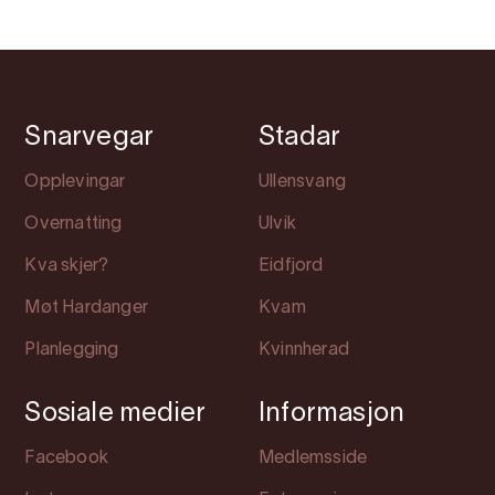
Snarvegar
Stadar
Opplevingar
Ullensvang
Overnatting
Ulvik
Kva skjer?
Eidfjord
Møt Hardanger
Kvam
Planlegging
Kvinnherad
Sosiale medier
Informasjon
Facebook
Medlemsside