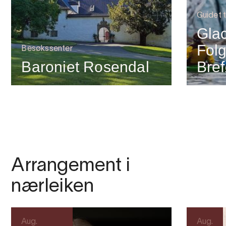
Guidet t
Glac
Folg
Besøkssenter
Baroniet Rosendal
Bref
Arrangement i
nærleiken
Aug.
Aug.