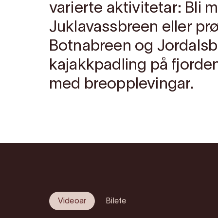
varierte aktivitetar: Bli
Juklavassbreen eller pr
Botnabreen og Jordalsb
kajakkpadling på fjorde
med breopplevingar.
Videoar
Bilete