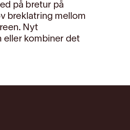
 med på bretur på
øv breklatring mellom
reen. Nyt
n eller kombiner det