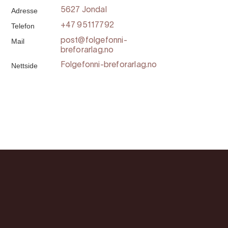
Adresse
5627 Jondal
Telefon
+47 95117792
Mail
post@folgefonni-
breforarlag.no
Nettside
Folgefonni-breforarlag.no