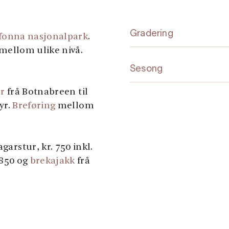
Gradering
fonna nasjonalpark
.
l mellom ulike nivå.
Sesong
ur
frå Botnabreen til
tyr.
Breføring
mellom
garstur, kr. 750 inkl.
 850 og
brekajakk
frå