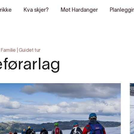
rikke
Kva skjer?
Møt Hardanger
Planleggi
|
Familie
|
Guidet tur
eførarlag