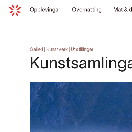
Opplevingar
Overnatting
Mat & d
Galleri
|
Kunstverk
|
Utstillinger
Kunstsamlinga