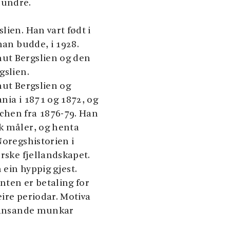
hundre.
lien. Han vart født i
han budde, i 1928.
ut Bergslien og den
gslien.
nut Bergslien og
nia i 1871 og 1872, og
chen fra 1876-79. Han
k måler, og henta
Noregshistorien i
orske fjellandskapet.
 ein hyppig gjest.
nten er betaling for
eire periodar. Motiva
 dansande munkar