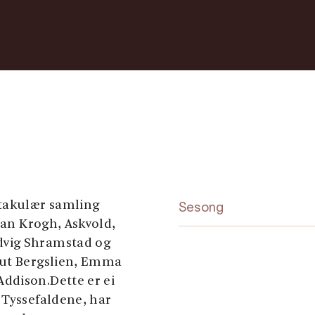
ktakulær samling
Sesong
ian Krogh, Askvold,
dvig Shramstad og
nut Bergslien, Emma
ddison.Dette er ei
 Tyssefaldene, har