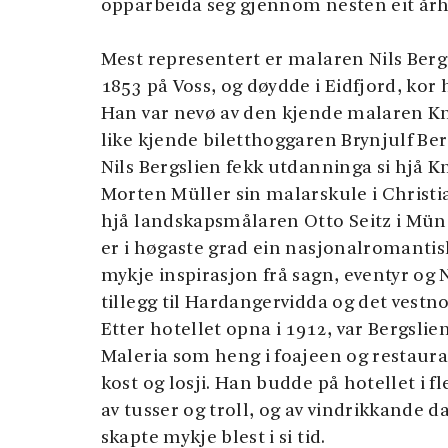
opparbeida seg gjennom nesten eit år
Mest representert er malaren Nils Bergs
1853 på Voss, og døydde i Eidfjord, kor 
Han var nevø av den kjende malaren Kn
like kjende biletthoggaren Brynjulf Ber
Nils Bergslien fekk utdanninga si hjå K
Morten Müller sin malarskule i Christia
hjå landskapsmålaren Otto Seitz i Mün
er i høgaste grad ein nasjonalromantis
mykje inspirasjon frå sagn, eventyr og 
tillegg til Hardangervidda og det vestn
Etter hotellet opna i 1912, var Bergslien
Maleria som heng i foajeen og restaura
kost og losji. Han budde på hotellet i fl
av tusser og troll, og av vindrikkande
skapte mykje blest i si tid.