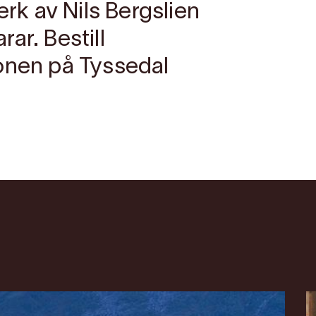
erk av Nils Bergslien
ar. Bestill
onen på Tyssedal