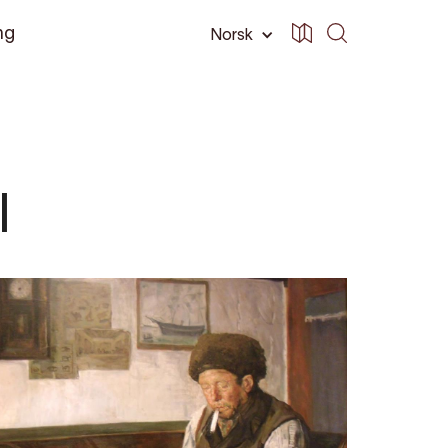
ng
Norsk
l