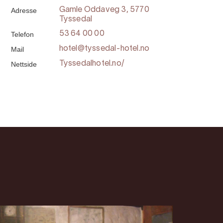
Adresse
Gamle Oddaveg 3, 5770
Tyssedal
Telefon
53 64 00 00
Mail
hotel@tyssedal-hotel.no
Nettside
Tyssedalhotel.no/