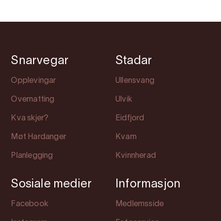
Snarvegar
Stadar
Opplevingar
Ullensvang
Overnatting
Ulvik
Kva skjer?
Eidfjord
Møt Hardanger
Kvam
Planlegging
Kvinnherad
Sosiale medier
Informasjon
Facebook
Medlemsside