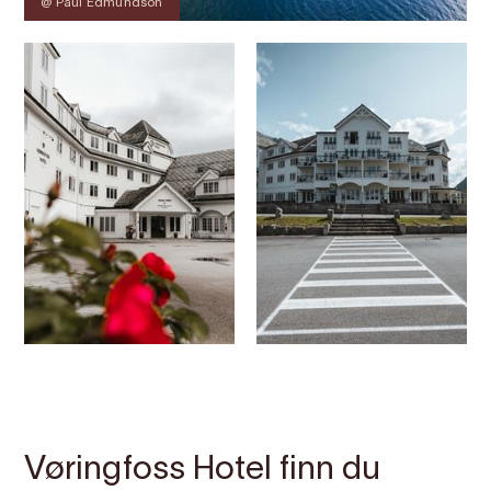
@ Paul Edmundson
Kontakt
Bilete
Om
Kart
Vøringfoss Hotel finn du