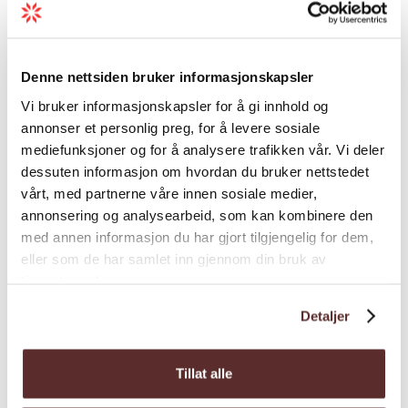
eigne balkongar.
Spabehandlingar
Denne nettsiden bruker informasjonskapsler
Nyt opphaldet ved fjorden med ein
Last meir
avslappande massasje. Me har ein rik
Vi bruker informasjonskapsler for å gi innhold og
annonser et personlig preg, for å levere sosiale
spameny med både aromamassasje, varme
mediefunksjoner og for å analysere trafikken vår. Vi deler
steinar, sportsmassasje, anti-cellulit
dessuten informasjon om hvordan du bruker nettstedet
massasje og meir.
Klassifisering
vårt, med partnerne våre innen sosiale medier,
På kjøkenet befinn det seg engasjerte og
annonsering og analysearbeid, som kan kombinere den
med annen informasjon du har gjort tilgjengelig for dem,
dyktige kokkar som tilbyr kulinariske
Sesong
eller som de har samlet inn gjennom din bruk av
opplevelser med høy internasjonal standard.
tjenestene deres.
Restauranten vår tilbyr A la Carte, buffet og
Detaljer
andre godbiter. Uteserveringen ligg idyllisk til
ved fjordkanten og er åpen kvar dag heile
sommeren.
Tillat alle
Kart
Velkommen