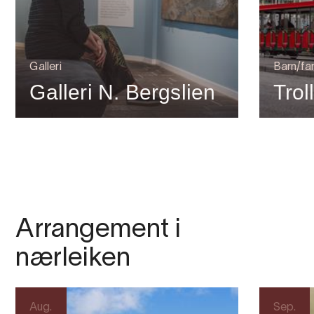
Galleri
Barn/fam
Galleri N. Bergslien
Trol
Arrangement i
nærleiken
Aug.
Sep.