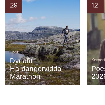
29
12
Sport
Dynafit
Konsert
Hardangervidda
Poes
Marathon
202