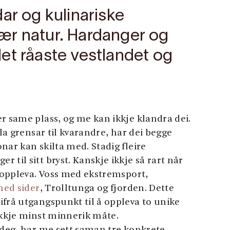
ar og kulinariske
ær natur. Hardanger og
et råaste vestlandet og
r same plass, og me kan ikkje klandra dei.
åla grensar til kvarandre, har dei begge
nar kan skilta med. Stadig fleire
 til sitt bryst. Kanskje ikkje så rart når
n oppleva. Voss med ekstremsport,
ed sider
, Trolltunga og fjorden. Dette
ifrå utgangspunkt til å oppleva to unike
ikkje minst minnerik måte.