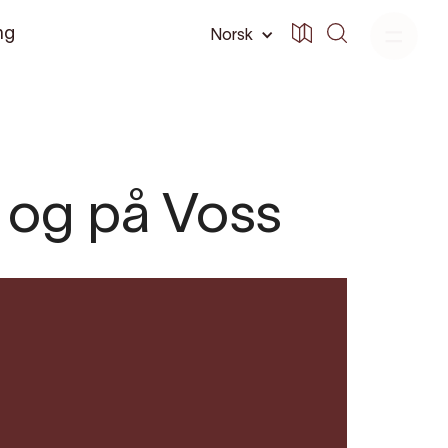
ng
Norsk
 og på Voss