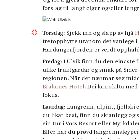
Og for å gjera det endå enklare fo
forslag til langhelger og/eller leng
Torsdag:
Sjekk inn og slapp av hjå
H
tretopphytte utanom det vanlege i U
Hardangerfjorden er verdt opphaldet
Fredag:
I Ulvik finn du den einaste
f
ulike fruktgardar og smak på Sider
regionen. Når det nærmar seg middag
Brakanes Hotel
. Dei kan skilta med
fokus.
Laurdag:
Langrenn, alpint, fjellski 
du likar best, finn du skianlegg og 
ein tur i Voss Resort eller Myrkdal
Eller har du prøvd langrennsløypene