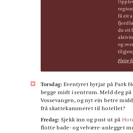
Opple
region
få eit
fjordl
du eit 
aktivit
og ove
tilgjen
Fleire f
Torsdag:
Eventyret byrjar på Park H
begge midt i sentrum. Meld deg på 
Vossevangen, og nyt ein betre mid
frå skattekammeret til hotellet?
Fredag:
Sjekk inn og pust ut på
Hot
flotte bade- og velvære-anlegget 