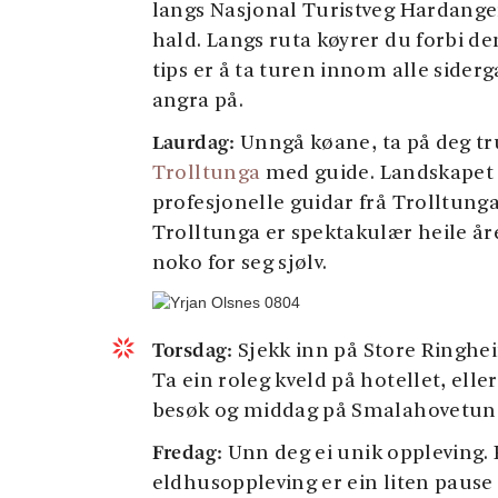
langs Nasjonal Turistveg Hardanger
hald. Langs ruta køyrer du forbi de
tips er å ta turen innom alle siderg
angra på.
Laurdag:
Unngå køane, ta på deg tr
Trolltunga
med guide. Landskapet k
profesjonelle guidar frå Trolltunga 
Trolltunga er spektakulær heile åre
noko for seg sjølv.
Torsdag:
Sjekk inn på Store Ringhe
Ta ein roleg kveld på hotellet, ell
besøk og middag på Smalahovetun
Fredag:
Unn deg ei unik oppleving. B
eldhusoppleving er ein liten pause