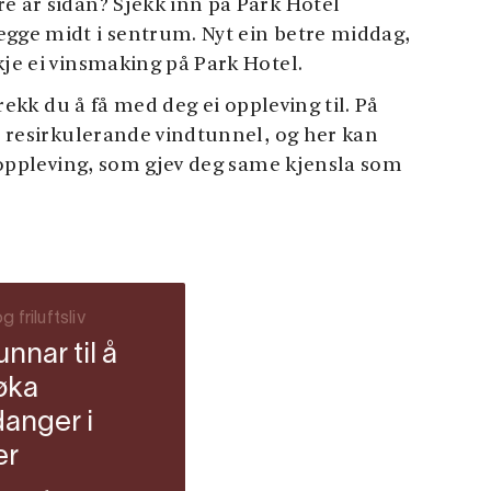
e år sidan? Sjekk inn på Park Hotel
egge midt i sentrum. Nyt ein betre middag,
kje ei vinsmaking på Park Hotel.
rekk du å få med deg ei oppleving til. På
e, resirkulerande vindtunnel, og her kan
ig oppleving, som gjev deg same kjensla som
g friluftsliv
unnar til å
øka
anger i
er