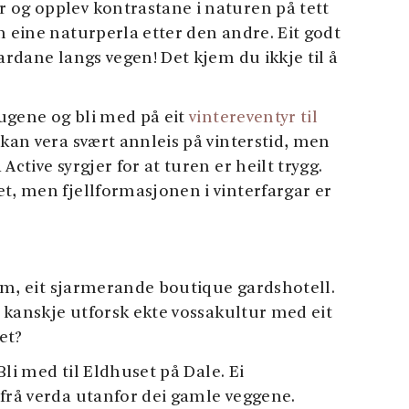
 og opplev kontrastane i naturen på tett
n eine naturperla etter den andre. Eit godt
ardane langs vegen! Det kjem du ikkje til å
ugene og bli med på eit
vintereventyr til
an vera svært annleis på vinterstid, men
Active syrgjer for at turen er heilt trygg.
t, men fjellformasjonen i vinterfargar er
im, eit sjarmerande boutique gardshotell.
er kanskje utforsk ekte vossakultur med eit
et?
li med til Eldhuset på Dale. Ei
 frå verda utanfor dei gamle veggene.