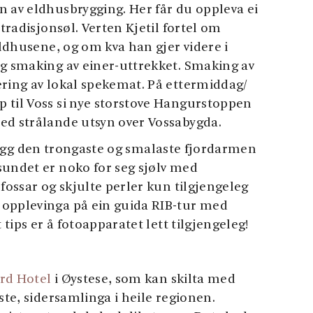
n av eldhusbrygging. Her får du oppleva ei
 tradisjonsøl. Verten Kjetil fortel om
eldhusene, og om kva han gjer videre i
og smaking av einer-uttrekket. Smaking av
ering av lokal spekemat. På ettermiddag/
 til Voss si nye storstove Hangurstoppen
ed strålande utsyn over Vossabygda.
, ligg den trongaste og smalaste fjordarmen
sundet er noko for seg sjølv med
 fossar og skjulte perler kun tilgjengeleg
 opplevinga på ein guida RIB-tur med
t tips er å fotoapparatet lett tilgjengeleg!
rd Hotel
i Øystese, som kan skilta med
ste, sidersamlinga i heile regionen.