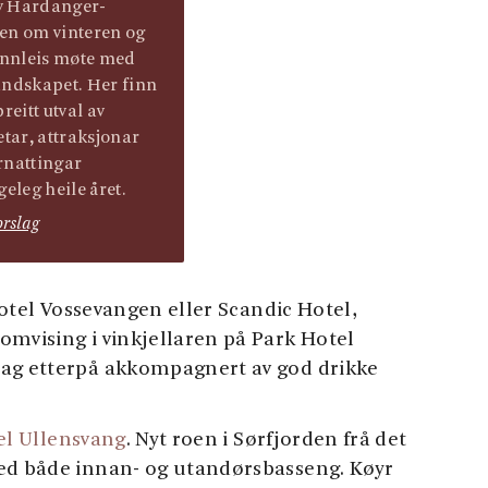
v Hardanger-
en om vinteren og
 annleis møte med
andskapet. Her finn
breitt utval av
etar, attraksjonar
rnattingar
geleg heile året.
orslag
otel Vossevangen eller Scandic Hotel,
omvising i vinkjellaren på Park Hotel
dag etterpå akkompagnert av god drikke
el Ullensvang
. Nyt roen i Sørfjorden frå det
med både innan- og utandørsbasseng. Køyr