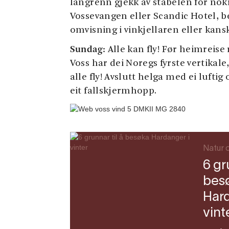
langrenn gjekk av stabelen for nokr
Vossevangen eller Scandic Hotel, b
omvisning i vinkjellaren eller kans
Sundag:
Alle kan fly! Før heimreise 
Voss har dei Noregs fyrste vertikal
alle fly! Avslutt helga med ei luft
eit fallskjermhopp.
Natur o
6 gr
bes
Hard
vint