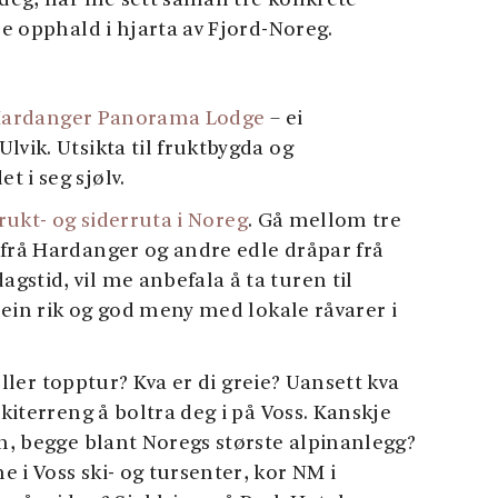
r deg, har me sett saman tre konkrete
re opphald i hjarta av Fjord-Noreg.
ardanger Panorama Lodge
– ei
lvik. Utsikta til fruktbygda og
 i seg sjølv.
rukt- og siderruta i Noreg
. Gå mellom tre
 frå Hardanger og andre edle dråpar frå
stid, vil me anbefala å ta turen til
 ein rik og god meny med lokale råvarer i
eller topptur? Kva er di greie? Uansett kva
skiterreng å boltra deg i på Voss. Kanskje
en, begge blant Noregs største alpinanlegg?
 i Voss ski- og tursenter, kor NM i