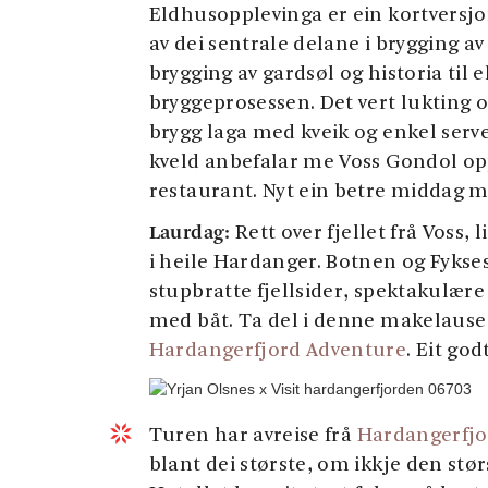
Eldhusopplevinga er ein kortversjo
av dei sentrale delane i brygging av
brygging av gardsøl og historia til 
bryggeprosessen. Det vert lukting 
brygg laga med kveik og enkel serv
kveld anbefalar me Voss Gondol opp
restaurant. Nyt ein betre middag m
Laurdag:
Rett over fjellet frå Voss
i heile Hardanger. Botnen og Fykse
stupbratte fjellsider, spektakulære
med båt. Ta del i denne makelause
Hardangerfjord Adventure
. Eit god
Turen har avreise frå
Hardangerfjo
blant dei største, om ikkje den stør