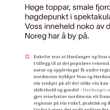
Høge toppar, smale fjord
høgdepunkt i spektakul
Voss inneheld noko av d
Noreg har å by på.
Enkelte trur at Hardanger og Voss e
I tillegg til at dei populære reisem
natur og opplevingar få andre regio
nordmenn trykkjer Voss og Hardanger
ein tenkjer på alt det ulike ein ka
skiforhold og gondol -
Hardanger m
gjev reiselystne nordmenn eit fram
regionar på ein enkel, praktisk og 