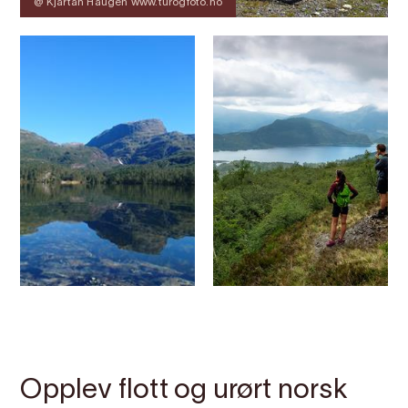
@ Kjartan Haugen www.turogfoto.no
Kontakt
Bilete
Om
Kart
Opplev flott og urørt norsk