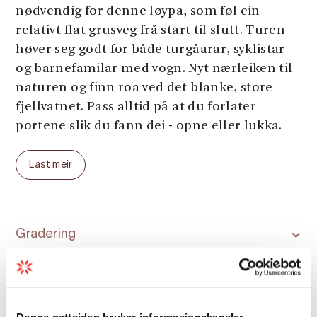
nødvendig for denne løypa, som føl ein
relativt flat grusveg frå start til slutt. Turen
høver seg godt for både turgåarar, syklistar
og barnefamilar med vogn. Nyt nærleiken til
naturen og finn roa ved det blanke, store
fjellvatnet. Pass alltid på at du forlater
portene slik du fann dei - opne eller lukka.
Parkering:
Ved startpunkta
Last meir
Parkeringsavgift:
Ingen
Lengde:
Opp til 7 km frå rute 572 (ein veg)
Total stigning:
100 meter
Total gangtid:
2 timar (ein veg)
Gradering
Sesong (gjennomsnittlig år):
Juni - oktober
Sesong
Denne nettsiden bruker informasjonskapsler