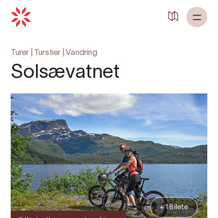
Turer
|
Turstier
|
Vandring
Solsævatnet
+ 1 Bilete