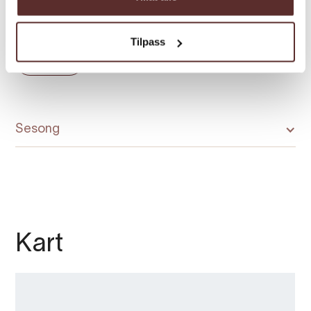
inntrykk kor spektakulær natur og unike
smakar flettes saman.
Tilpass
Last meir
Sesong
Kart