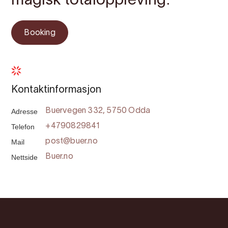
magisk totaloppleving.
Booking
Kontaktinformasjon
Adresse
Buervegen 332, 5750 Odda
Telefon
+4790829841
Mail
post@buer.no
Nettside
Buer.no