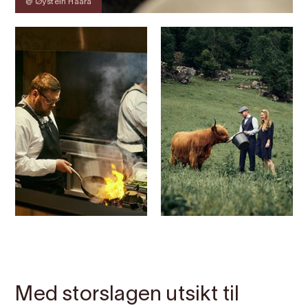
@ Øystein Haara
Kontakt
Bilete
Om
Kart
Med storslagen utsikt til