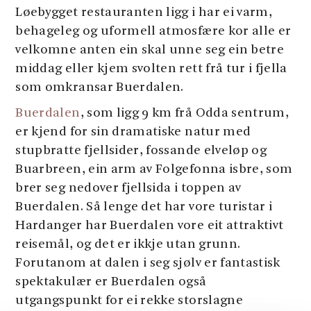
Løebygget restauranten ligg i har ei varm,
behageleg og uformell atmosfære kor alle er
velkomne anten ein skal unne seg ein betre
middag eller kjem svolten rett frå tur i fjella
som omkransar Buerdalen.
Buerdalen
, som ligg 9 km frå Odda sentrum,
er kjend for sin dramatiske natur med
stupbratte fjellsider, fossande elveløp og
Buarbreen, ein arm av Folgefonna isbre, som
brer seg nedover fjellsida i toppen av
Buerdalen. Så lenge det har vore turistar i
Hardanger har Buerdalen vore eit attraktivt
reisemål, og det er ikkje utan grunn.
Forutanom at dalen i seg sjølv er fantastisk
spektakulær er Buerdalen også
utgangspunkt for ei rekke storslagne