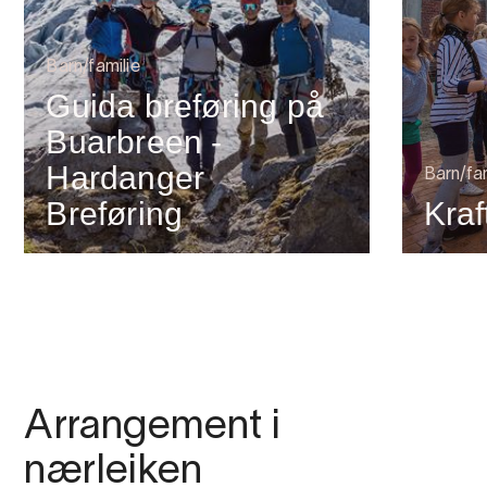
Barn/familie
Guida breføring på
Buarbreen -
Hardanger
Barn/fam
Breføring
Kra
Arrangement i
nærleiken