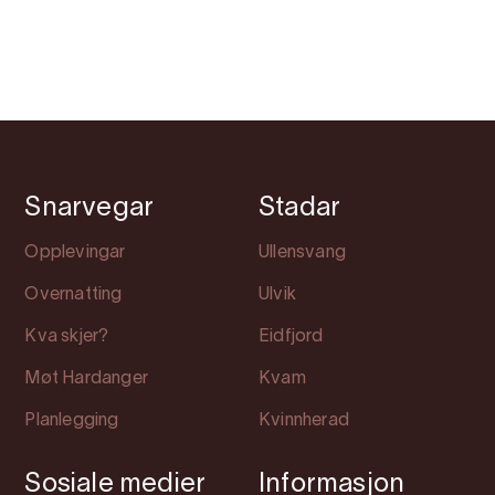
Snarvegar
Stadar
Opplevingar
Ullensvang
Overnatting
Ulvik
Kva skjer?
Eidfjord
Møt Hardanger
Kvam
Planlegging
Kvinnherad
Sosiale medier
Informasjon