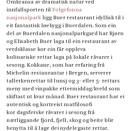
Omkransa av dramatisk natur ved
innfallsporten til
Folgefonna
nasjonalpark
ligg Buer restaurant idyllisk til i
eit fantastisk løebygg i Buerdalen. Som ein
del av Buerdalen nasjonalparkgard har Bjørn
og Elisabeth Buer laga til ein restaurant av
verdsklasse kor ein får oppleva
kulinariske rettar laga på lokale råvarer i
sesong. Kokkane, som har erfaring frå
Michelin-restaurantar i Bergen, serverer
tallerkenrettar til lunsj og 3- eller 5- rettars
meny med vinpakke ettermiddag/kveld som
skiftast ut kvar månad. Buer restaurant har ei
autentisk og kortreist matfilosofi
kor dagsferske råvarer i sesong frå
nærliggande fjord, fjell, skog og beite blir
benytta til å lage dei nydelegaste rettar.