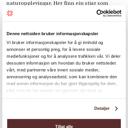
naturopplevingar. Her finn ein stiar som
leder til panoramatoppar
som
Jordalsnuten
og Reinanuten, samt stien
som tar ein gjennom dalen og heilt opp
Denne nettsiden bruker informasjonskapsler
til foten av Buarbreen. Dersom ein er av det
ekstra eventyrlystne slaget kan ein også bli
Vi bruker informasjonskapsler for å gi innhold og
annonser et personlig preg, for å levere sosiale
med
Hardanger Breføring
på guida
mediefunksjoner og for å analysere trafikken vår. Vi deler
brevandring på sjølve Buarbreen.
dessuten informasjon om hvordan du bruker nettstedet
Hjå Buer nasjonalparkgard lev både dyr og
vårt, med partnerne våre innen sosiale medier,
mennesker godt, og kyrne, av typen skotsk
annonsering og analysearbeid, som kan kombinere den
høglandsfe, er ein attraksjon i seg sjølv. I
med annen informasjon du har gjort tilgjengelig for dem,
eller som de har samlet inn gjennom din bruk av
kjellaren under restauranten er det sauefjøs,
tjenestene deres.
og ein kan faktisk få eit glimt av lambinga
gjennom eit lite glasvindu frå restauranten
Detaljer
dersom ein er heldig. Eit besøk på Buer
restraurant er ei totaloppleving proppa av
Tillat alle