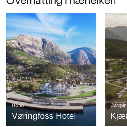
Overnatting i nærleiken
Hotell
Campin
Vøringfoss Hotel
Kjæ