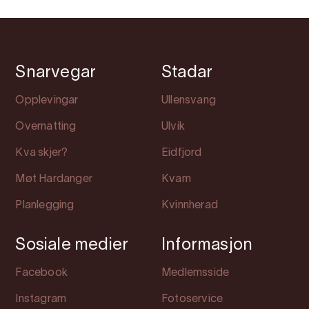
Snarvegar
Stadar
Opplevingar
Ullensvang
Overnatting
Ulvik
Kva skjer?
Eidfjord
Møt Hardanger
Kvam
Planlegging
Kvinnherad
Sosiale medier
Informasjon
Facebook
Medlemsside
Instagram
Fotoservice