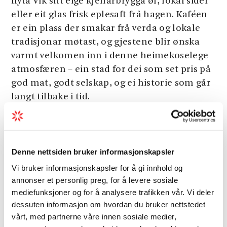
nyta Vik sitt eige kjellarbrygga øl, lokal sider
eller eit glas frisk eplesaft frå hagen. Kaféen
er ein plass der smakar frå verda og lokale
tradisjonar møtast, og gjestene blir ønska
varmt velkomen inn i denne heimekoselege
atmosfæren – ein stad for dei som set pris på
god mat, godt selskap, og ei historie som går
langt tilbake i tid.
Velkomen til Vik Restaurant, Bakeri & Kafé!
Last meir
Denne nettsiden bruker informasjonskapsler
Vi bruker informasjonskapsler for å gi innhold og
Generelle fasiliteter
annonser et personlig preg, for å levere sosiale
mediefunksjoner og for å analysere trafikken vår. Vi deler
dessuten informasjon om hvordan du bruker nettstedet
Mat og drikke
vårt, med partnerne våre innen sosiale medier,