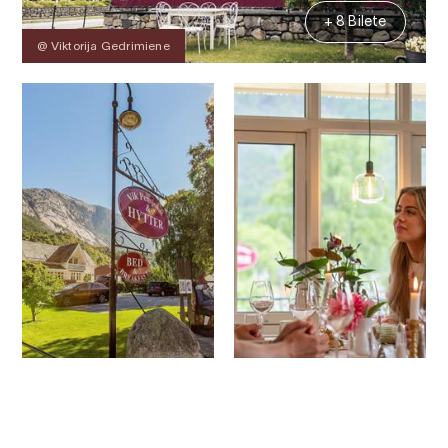
+ 8 Bilete
@ Viktorija Gedrimiene
Kontakt
Bilete
Om
Kart