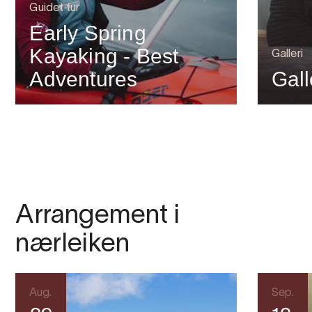
Guidet tur
Early Spring
Kayaking - Best
Galleri
Adventures
Gall
Arrangement i
nærleiken
Aug.
Sep.