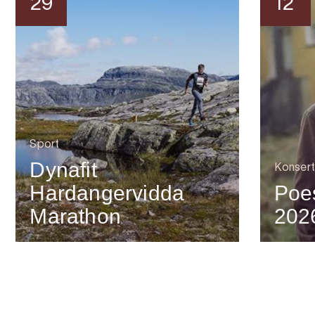
29
12
Sport
Dynafit
Konsert
Hardangervidda
Poes
Marathon
202