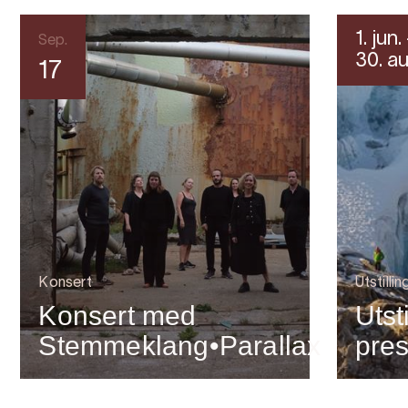
1. jun.
Sep.
30. au
17
Konsert
Utstillin
Konsert med
Utst
Stemmeklang•Parallax
pre