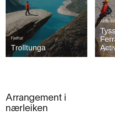
Aktivit
Tyss
Ferr
Fjelltur
Trolltunga
Acti
Arrangement i
nærleiken