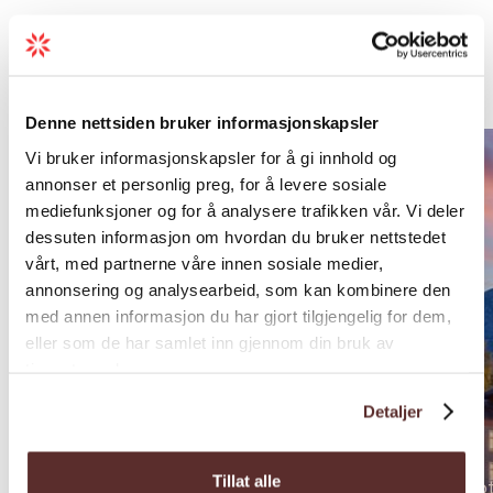
Overnatting i nærleiken
Denne nettsiden bruker informasjonskapsler
Vi bruker informasjonskapsler for å gi innhold og
annonser et personlig preg, for å levere sosiale
mediefunksjoner og for å analysere trafikken vår. Vi deler
dessuten informasjon om hvordan du bruker nettstedet
vårt, med partnerne våre innen sosiale medier,
annonsering og analysearbeid, som kan kombinere den
med annen informasjon du har gjort tilgjengelig for dem,
eller som de har samlet inn gjennom din bruk av
tjenestene deres.
Detaljer
Tillat alle
Hotell
App.hote