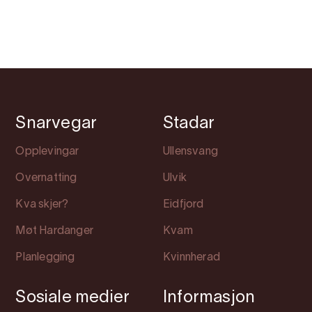
Snarvegar
Stadar
Opplevingar
Ullensvang
Overnatting
Ulvik
Kva skjer?
Eidfjord
Møt Hardanger
Kvam
Planlegging
Kvinnherad
Sosiale medier
Informasjon