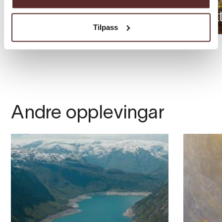
Tyssedal Hotel
Slot
Tilpass
Andre opplevingar