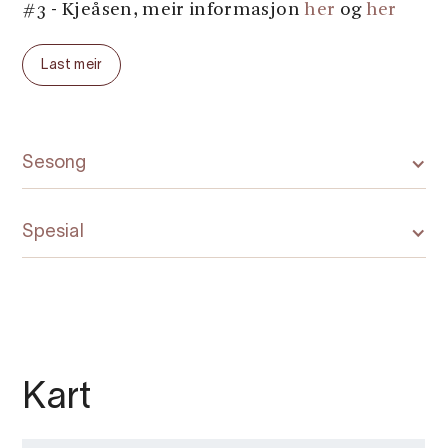
#3 - Kjeåsen, meir informasjon
her
og
her
#4 - Vøringsfossen frå botnen, meir
Last meir
informasjon
her
#5 - Huska i Ostangen park, meir
informasjon
her
Sesong
Eller sjå artikkelen
her
Spesial
Kart