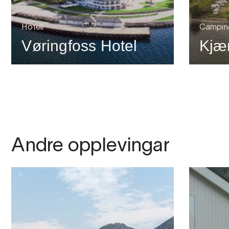
Hotell
Campin
Vøringfoss Hotel
Kjæ
Andre opplevingar