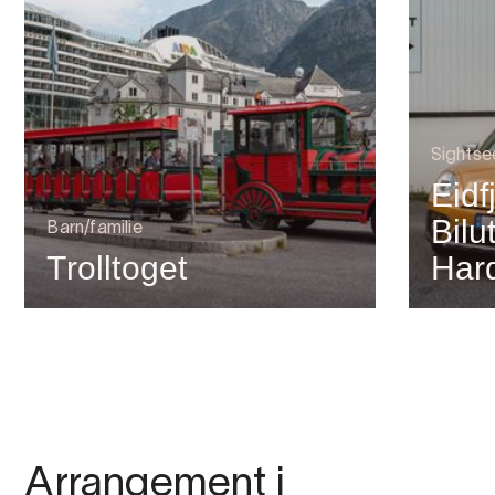
Sightse
Eidf
Bilu
Barn/familie
Trolltoget
Har
Arrangement i