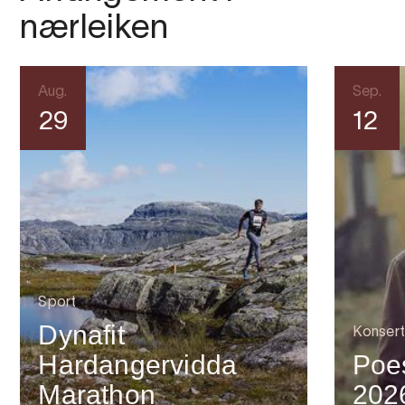
nærleiken
Aug.
Sep.
29
12
Sport
Dynafit
Konsert
Hardangervidda
Poes
Marathon
202