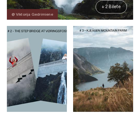
+ 2 Bilete
@ Viktorija Gedrimiene
Kontakt
Bilete
Om
Kart