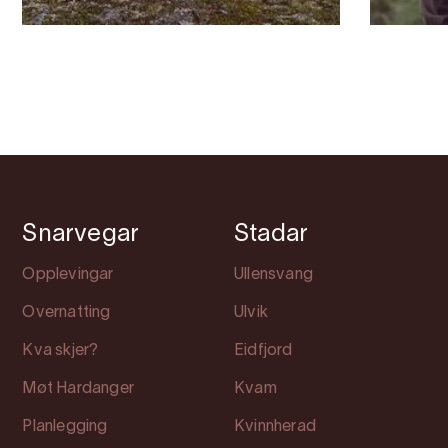
Snarvegar
Stadar
Opplevingar
Ullensvang
Overnatting
Ulvik
Kva skjer?
Eidfjord
Møt Hardanger
Kvam
Planlegging
Kvinnherad