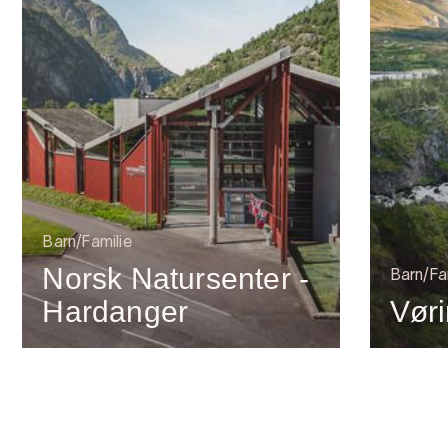
Barn/Familie
Norsk Natursenter -
Barn/Fa
Hardanger
Vør