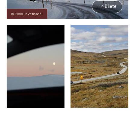
+ 4 Bilete
@ Heidi Kvamsdal
Kontakt
Bilete
Om
Kart