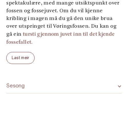
spektakulære, med mange utsiktspunkt over
fossen og fossejuvet. Om du vil kjenne
kribling i magen må du gå den unike brua
over utspringet til Vøringsfossen. Du kan og
tursti gjennom juvet inn til det kjende
gå ein
fossefallet.
Før du legg ut på tur, er det lurt å lesa gjennom
Last meir
Statens vegvesen sine trafikkvett-råd
for
turistar.
Sesong