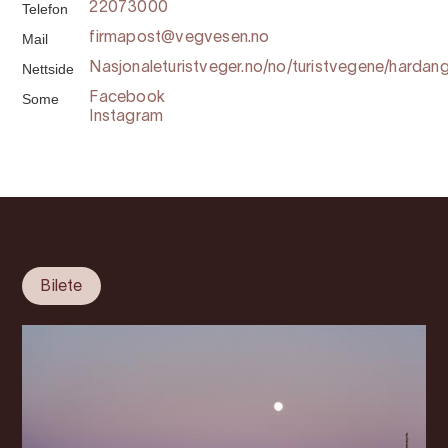
Telefon
22073000
Mail
firmapost@vegvesen.no
Nettside
Nasjonaleturistveger.no/no/turistvegene/hardan
Some
Facebook
Instagram
Bilete