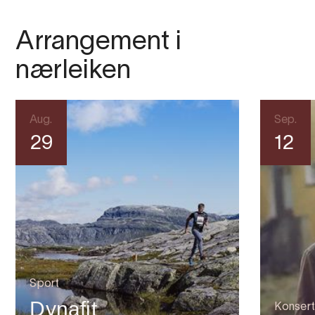
Arrangement i
nærleiken
Aug.
Sep.
29
12
Sport
Dynafit
Konsert