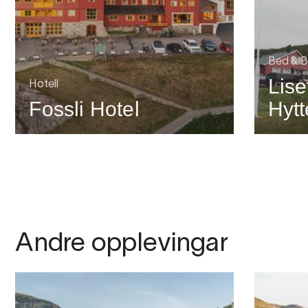
Bed & B
Lise
Hotell
Fossli Hotel
Hytt
Andre opplevingar