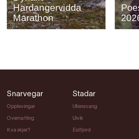
Hardangervidda
Poes
Marathon
202
Snarvegar
Stadar
Opplevingar
Ullensvang
Overnatting
Ulvik
Kva skjer?
Eidfjord