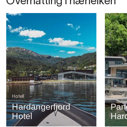
Overnatting i nærleiken
Hotell
Airbnb
Hardangerfjord
Pan
Hotel
Har