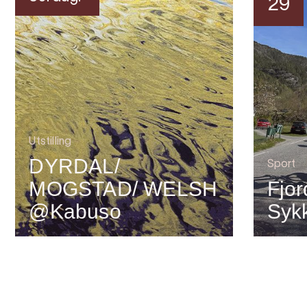
29
Utstilling
DYRDAL/
Sport
MOGSTAD/ WELSH
Fjor
@Kabuso
Syk