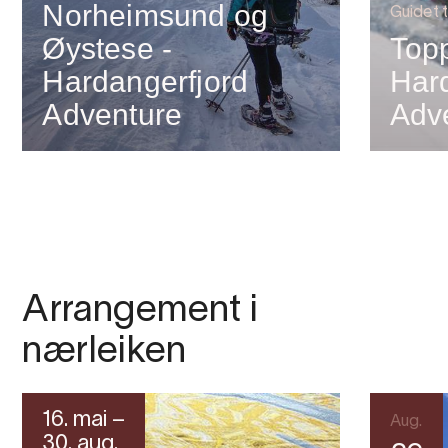
Norheimsund og
Guidet t
Øystese -
Topp
Hardangerfjord
Har
Adventure
Adv
Arrangement i
nærleiken
16. mai –
Aug.
30. aug.