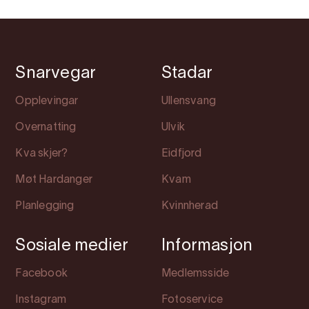
Snarvegar
Stadar
Opplevingar
Ullensvang
Overnatting
Ulvik
Kva skjer?
Eidfjord
Møt Hardanger
Kvam
Planlegging
Kvinnherad
Sosiale medier
Informasjon
Facebook
Medlemsside
Instagram
Fotoservice