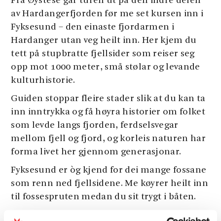
Frå Øystese går turen ut på den indre delen
av Hardangerfjorden før me set kursen inn i
Fyksesund – den einaste fjordarmen i
Hardanger utan veg heilt inn. Her kjem du
tett på stupbratte fjellsider som reiser seg
opp mot 1000 meter, små stølar og levande
kulturhistorie.
Guiden stoppar fleire stader slik at du kan ta
inn inntrykka og få høyra historier om folket
som levde langs fjorden, ferdselsvegar
mellom fjell og fjord, og korleis naturen har
forma livet her gjennom generasjonar.
Fyksesund er òg kjend for dei mange fossane
som renn ned fjellsidene. Me køyrer heilt inn
til fossespruten medan du sit trygt i båten.
Inst i fjordarmen stoppar me ved den