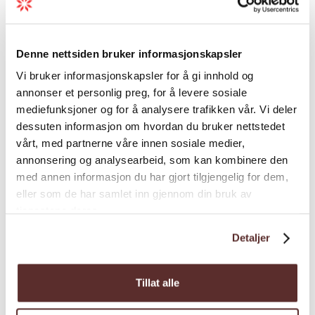
Last meir
veglause grenda Botnen – eit unikt
kulturmiljø som fortel om eit samfunn med
sterke band både innover fjellet og utover
Denne nettsiden bruker informasjonskapsler
verda.
Sesong
Vi bruker informasjonskapsler for å gi innhold og
annonser et personlig preg, for å levere sosiale
Ei sanseleg og lærerik
mediefunksjoner og for å analysere trafikken vår. Vi deler
fjordoppleving
dessuten informasjon om hvordan du bruker nettstedet
vårt, med partnerne våre innen sosiale medier,
På denne RIB-safarien får du natur, fart og
annonsering og analysearbeid, som kan kombinere den
kultur i perfekt kombinasjon. Du kjenner
med annen informasjon du har gjort tilgjengelig for dem,
Kart
kreftene frå båten, vinden i håret og får
eller som de har samlet inn gjennom din bruk av
tjenestene deres.
oppleva noko av det mest særprega
fjordlandskapet i Noreg – alltid med fokus på
Detaljer
tryggleik og kvalitet.
Sesong: Mai-September
Tillat alle